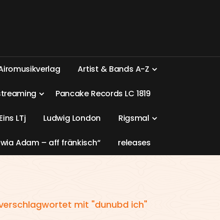
A
i
r
o
m
u
s
i
k
v
e
r
l
a
g
A
r
t
i
s
t
&
B
a
n
d
s
A
-
Z
s
t
r
e
a
m
i
n
g
P
a
n
c
a
k
e
R
e
c
o
r
d
s
L
C
1
8
1
9
E
i
n
s
L
T
j
L
u
d
w
i
g
L
o
n
d
o
n
R
i
g
s
m
a
l
w
i
a
A
d
a
m
–
a
f
f
f
r
ä
n
k
i
s
c
h
“
r
e
l
e
a
s
e
s
 verschlagwortet mit "dunubd ich"