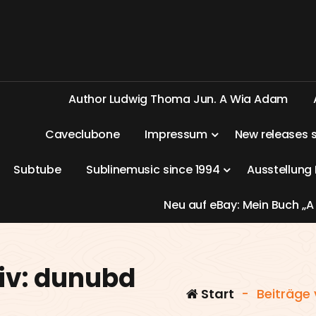
A
u
t
h
o
r
L
u
d
w
i
g
T
h
o
m
a
J
u
n
.
A
W
i
a
A
d
a
m
C
a
v
e
c
l
u
b
o
n
e
I
m
p
r
e
s
s
u
m
N
e
w
r
e
l
e
a
s
e
s
S
u
b
t
u
b
e
S
u
b
l
i
n
e
m
u
s
i
c
s
i
n
c
e
1
9
9
4
A
u
s
s
t
e
l
l
u
n
g
N
e
u
a
u
f
e
B
a
y
:
M
e
i
n
B
u
c
h
„
A
iv: dunubd
Start
-
Beiträge