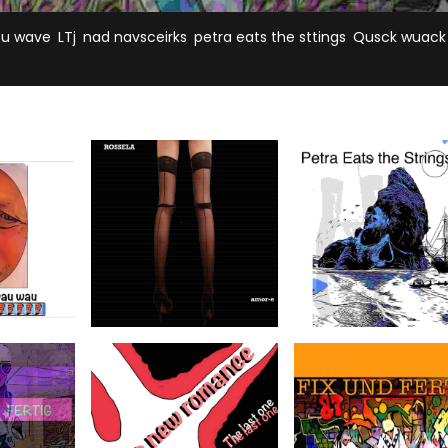
,
,
,
,
ou wave
LTj
nad navsceirks
petra eats the sttings
Qusck wuack