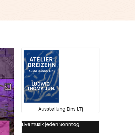
Ausstellung Eins LTj
Livemusik jeden Sonntag