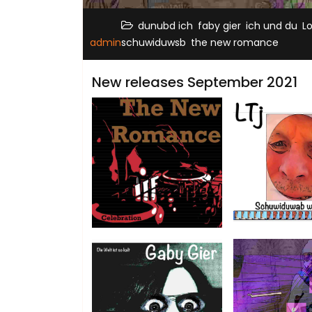
,
,
,
dunubd ich
faby gier
ich und du
L
,
admin
schuwiduwsb
the new romance
New releases September 2021