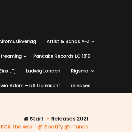
A
i
r
o
m
u
s
i
k
v
e
r
l
a
g
A
r
t
i
s
t
&
B
a
n
d
s
A
-
Z
s
t
r
e
a
m
i
n
g
P
a
n
c
a
k
e
R
e
c
o
r
d
s
L
C
1
8
1
9
E
i
n
s
L
T
j
L
u
d
w
i
g
L
o
n
d
o
n
R
i
g
s
m
a
l
w
i
a
A
d
a
m
–
a
f
f
f
r
ä
n
k
i
s
c
h
“
r
e
l
e
a
s
e
s
Start
-
Releases 2021
 FCK the war | @ Spotify @ iTunes