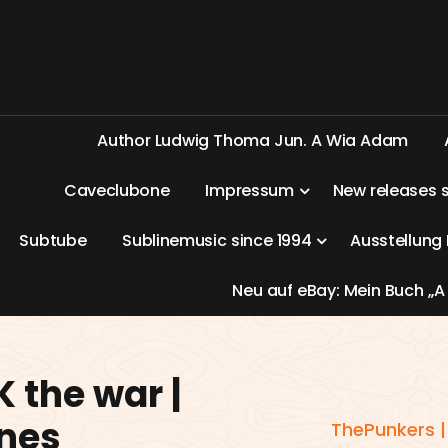
A
u
t
h
o
r
L
u
d
w
i
g
T
h
o
m
a
J
u
n
.
A
W
i
a
A
d
a
m
C
a
v
e
c
l
u
b
o
n
e
I
m
p
r
e
s
s
u
m
N
e
w
r
e
l
e
a
s
e
s
S
u
b
t
u
b
e
S
u
b
l
i
n
e
m
u
s
i
c
s
i
n
c
e
1
9
9
4
A
u
s
s
t
e
l
l
u
n
g
N
e
u
a
u
f
e
B
a
y
:
M
e
i
n
B
u
c
h
„
A
 the war |
unes
ThePunkers |