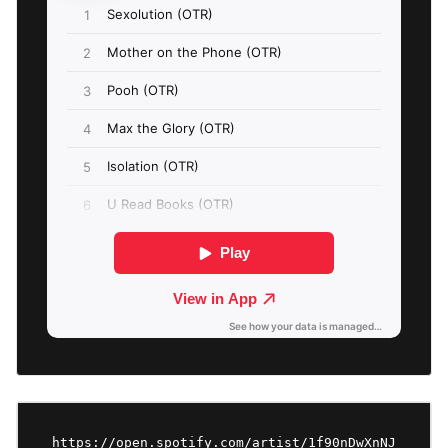
https://open.spotify.com/artist/1f90nDwXnNJ