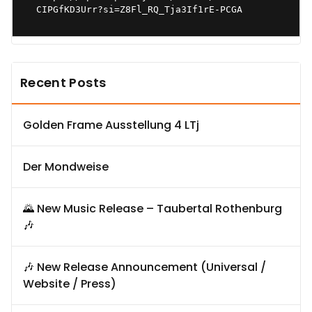
CIPGfKD3Urr?si=Z8Fl_RQ_Tja3If1rE-PCGA
Recent Posts
Golden Frame Ausstellung 4 LTj
Der Mondweise
🌄 New Music Release – Taubertal Rothenburg
🎶
🎶 New Release Announcement (Universal /
Website / Press)