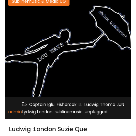
Sublinemusic & Media UG
,
,
,
,
Captain Iglu
Fishbrook
LL
Ludwig Thoma JUN
,
,
admin
Lydwig London
sublinemusic
unplugged
Ludwig :London Suzie Que