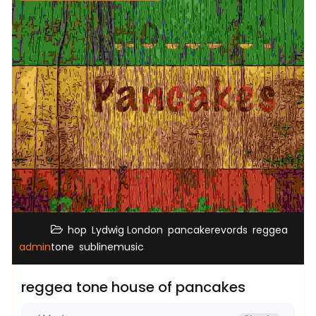
,
,
,
hop
Lydwig London
pancakerevords
reggea
,
admin
tone
sublinemusic
reggea tone house of pancakes