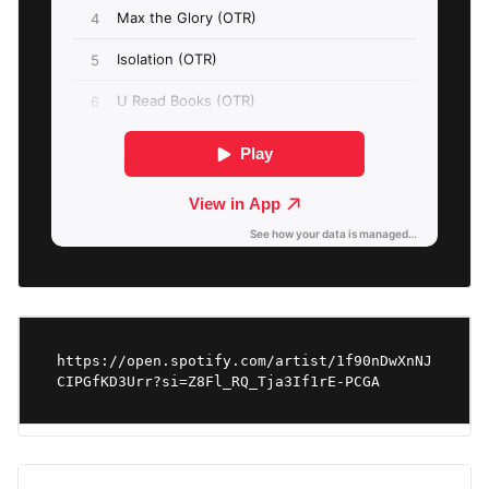
https://open.spotify.com/artist/1f90nDwXnNJ
CIPGfKD3Urr?si=Z8Fl_RQ_Tja3If1rE-PCGA