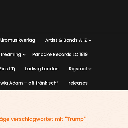
A
i
r
o
m
u
s
i
k
v
e
r
l
a
g
A
r
t
i
s
t
&
B
a
n
d
s
A
-
Z
s
t
r
e
a
m
i
n
g
P
a
n
c
a
k
e
R
e
c
o
r
d
s
L
C
1
8
1
9
E
i
n
s
L
T
j
L
u
d
w
i
g
L
o
n
d
o
n
R
i
g
s
m
a
l
w
i
a
A
d
a
m
–
a
f
f
f
r
ä
n
k
i
s
c
h
“
r
e
l
e
a
s
e
s
räge verschlagwortet mit "Trump"