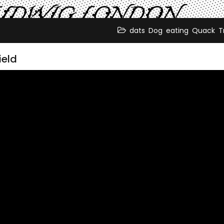
,
,
,
,
dats
Dog
eating
Quack
T
ield