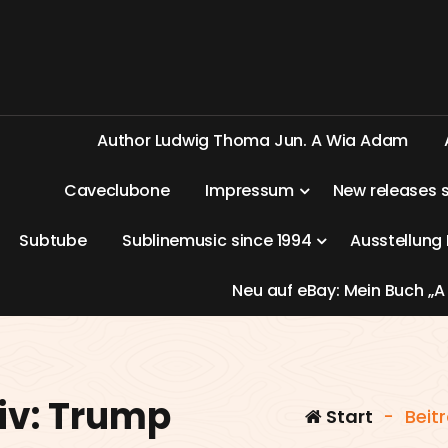
A
u
t
h
o
r
L
u
d
w
i
g
T
h
o
m
a
J
u
n
.
A
W
i
a
A
d
a
m
C
a
v
e
c
l
u
b
o
n
e
I
m
p
r
e
s
s
u
m
N
e
w
r
e
l
e
a
s
e
s
S
u
b
t
u
b
e
S
u
b
l
i
n
e
m
u
s
i
c
s
i
n
c
e
1
9
9
4
A
u
s
s
t
e
l
l
u
n
g
N
e
u
a
u
f
e
B
a
y
:
M
e
i
n
B
u
c
h
„
A
iv: Trump
Start
-
Beit