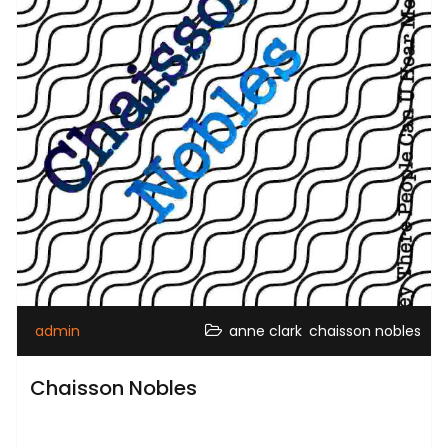
,
admin
anne clark
chaisson nobles
Chaisson Nobles