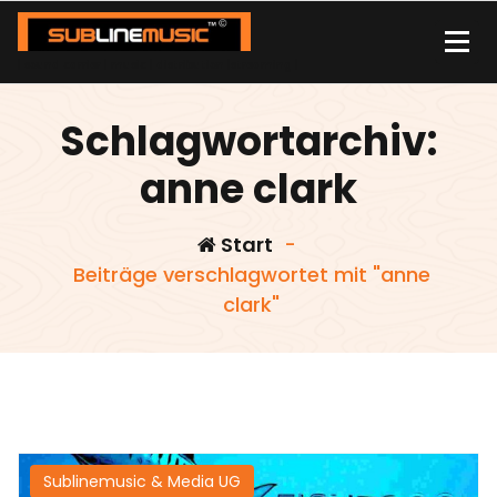
Zum
Inhalt
springen
| sound carrier | music | distribution |streaming |
Schlagwortarchiv:
anne clark
Start
-
Beiträge verschlagwortet mit "anne
clark"
Sublinemusic & Media UG