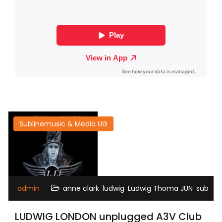
Sublinemusic & Media UG
,
,
,
admin
anne clark
ludwig
Ludwig Thoma JUN
sub
LUDWIG LONDON unplugged A3V Club