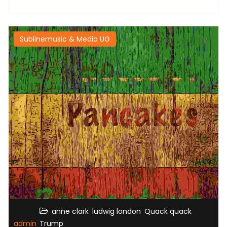
Sublinemusic & Media UG
,
,
,
anne clark
ludwig london
Quack quack
admin
Trump