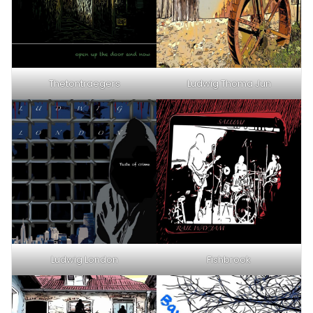
Thetontraegers
Ludwig Thoma Jun
Ludwig London
Fishbrook