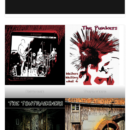
Fishbrook
Thepunkers