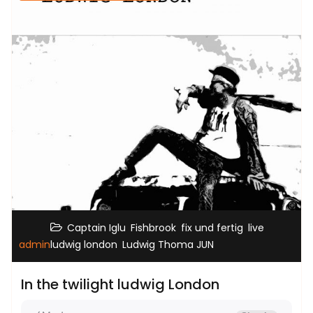
,
,
,
,
Captain Iglu
Fishbrook
fix und fertig
live
,
admin
ludwig london
Ludwig Thoma JUN
In the twilight ludwig London