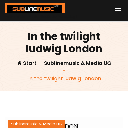
Zum
Inhalt
springen
| sound carrier | music | distribution |streaming |
In the twilight
ludwig London
Start
-
Sublinemusic & Media UG
-
In the twilight ludwig London
Sublinemusic & Media UG