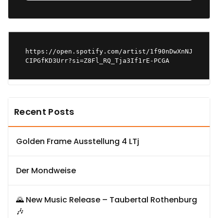
https://open.spotify.com/artist/1f90nDwXnNJ
CIPGfKD3Urr?si=Z8Fl_RQ_Tja3If1rE-PCGA
Recent Posts
Golden Frame Ausstellung 4 LTj
Der Mondweise
🌄 New Music Release – Taubertal Rothenburg
🎶