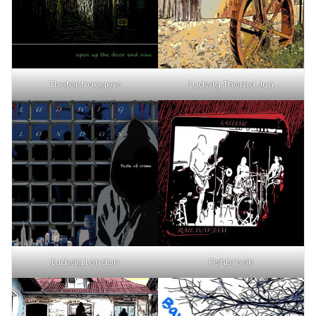
Thetontraegers
Ludwig Thoma Jun
Ludwig London
Fishbrook