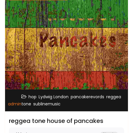
,
,
,
hop
Lydwig London
pancakerevords
reggea
,
admin
tone
sublinemusic
reggea tone house of pancakes