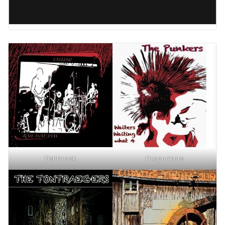
Fishbrook
Thepunkers