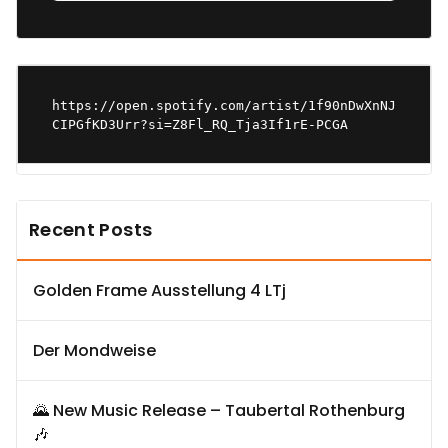
https://open.spotify.com/artist/1f90nDwXnNJ
CIPGfKD3Urr?si=Z8Fl_RQ_Tja3If1rE-PCGA
Recent Posts
Golden Frame Ausstellung 4 LTj
Der Mondweise
🌄 New Music Release – Taubertal Rothenburg
🎶