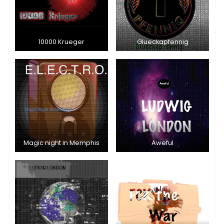
10000 Krueger
Glueckapfennig
Magic night in Memphis
Aweful