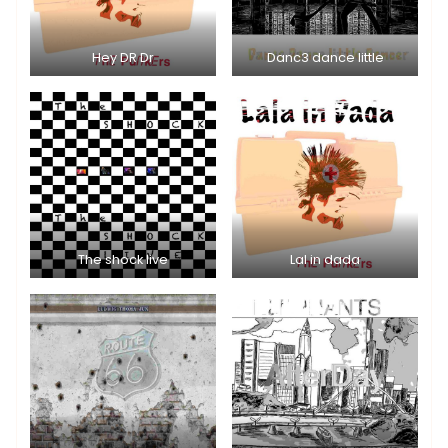
Hey DR Dr
Danc3 dance little
The shock live
Lal in dada