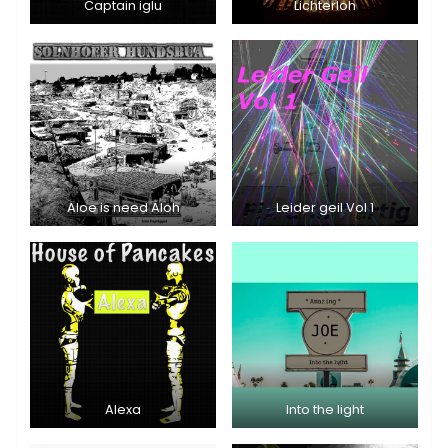
Captain iglu
Lichterloh
Aloe is need Aloh
Leider geil Vol 1
Alexa
Into the light