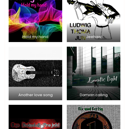
Hold my hand
Jeehaw
Another love song
Damian calling