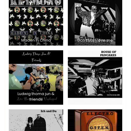
Maden in China
Don’t say j love me
Ludwig thoma jun &
friends