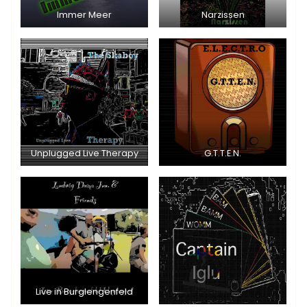
Immer Meer
Narzissen
Unplugged Live Therapy
G.T.T.E.N.
Live in Burglengenfeld