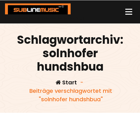
Zum
Inhalt
springen
| sound carrier | music | distribution |streaming |
Schlagwortarchiv:
solnhofer
hundshbua
Start
-
Beiträge verschlagwortet mit
"solnhofer hundshbua"
,
,
,
Ff1
mad Mans wprld
solnhofer hundshbua
wie
admin
der lichte tag