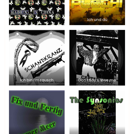
Ich und du
Ich bin I’m rausch
Don’t say u love me