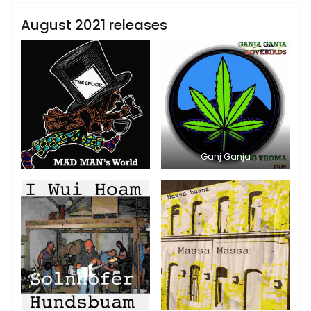
Sublinemusic & Media UG
August 2021 releases
Ganj Ganja