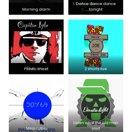
Dance dance dance
Morning alarm
tonight
Plastic sheet
2 shorts live
Listen what the old man
Mea culpa
said