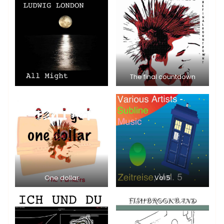
The final countdown
One dollar
Vol 5