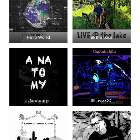
Hello World
@ the Lake
Anatomy
69 Live CC1