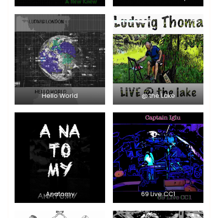
Hello World
@ the Lake
Anatomy
69 Live CC1