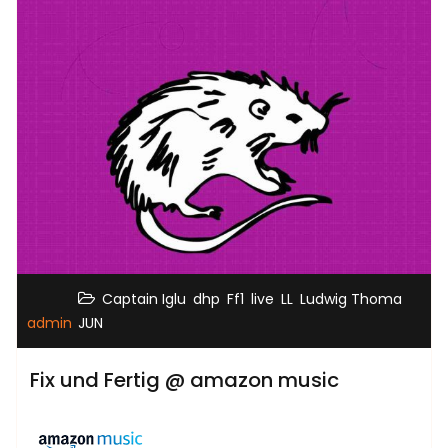
,
,
,
,
,
Captain Iglu
dhp
Ff1
live
LL
Ludwig Thoma
admin
JUN
Fix und Fertig @ amazon music