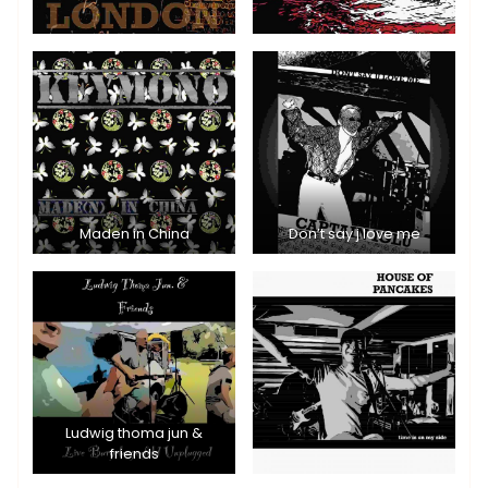
Maden in China
Don’t say j love me
Ludwig thoma jun &
friends