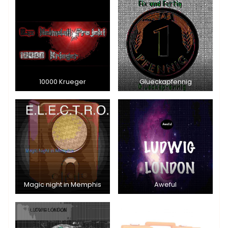
10000 Krueger
Glueckapfennig
Magic night in Memphis
Aweful