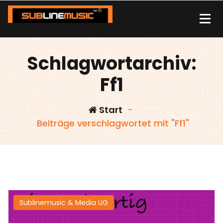
Zum
Inhalt
springen
| sound carrier | music | distribution |streaming |
Schlagwortarchiv:
Ff1
Start
-
Beiträge verschlagwortet mit "Ff1"
Sublinemusic & Media UG