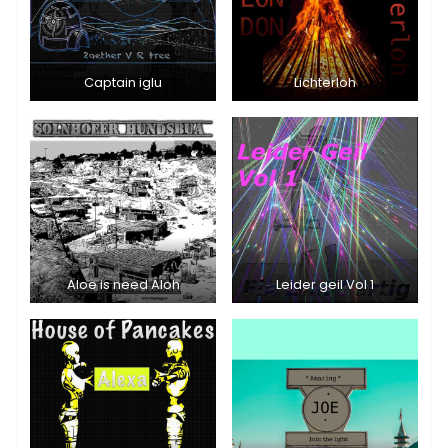
Captain iglu
Lichterloh
Aloe is need Aloh
Leider geil Vol 1