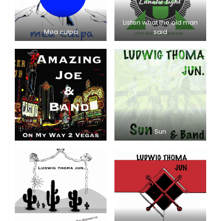
Listen what the old man
Mea culpa
said
Sun