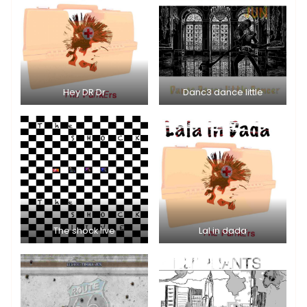
Hey DR Dr
Danc3 dance little
The shock live
Lal in dada