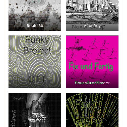
Route 66
After Day
GTT
Klaus will ans meer