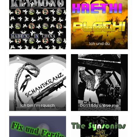
Ich und du
Ich bin I’m rausch
Don’t say u love me