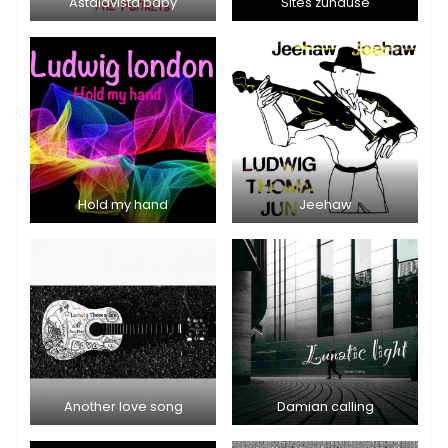
Astalavista baby
Sites zuhause
Hold my hand
Jeehaw
Another love song
Damian calling