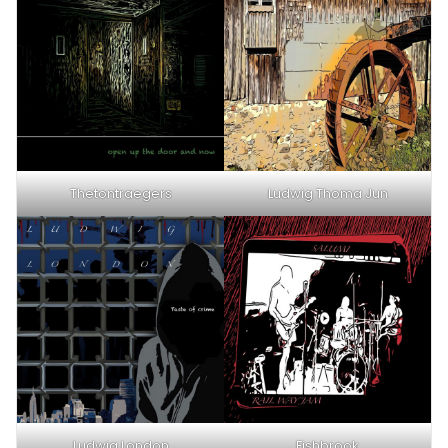
Thetontraegers
Ludwig Thoma Jun
Ludwig London
Fishbrook