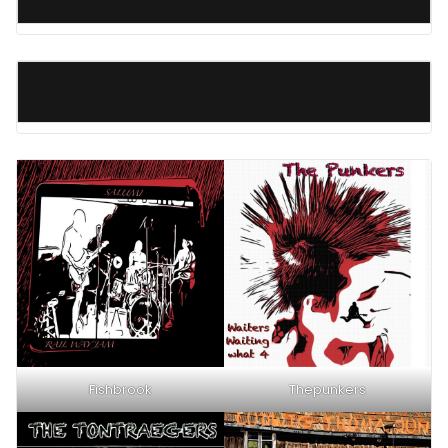
Fishbrook
Thepunkers