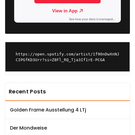
https://open.spotify.com/artist/1f90nDwXnNJ
CIPGfKD3Urr?si=Z8Fl_RQ_Tja3If1rE-PCGA
Recent Posts
Golden Frame Ausstellung 4 LTj
Der Mondweise