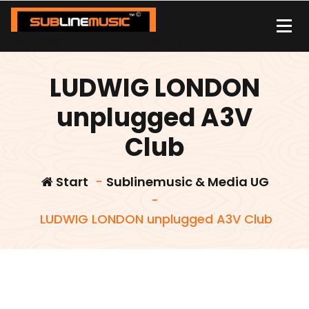
Zum
Inhalt
springen
| sound carrier | music | distribution |streaming |
LUDWIG LONDON
unplugged A3V
Club
Start
-
Sublinemusic & Media UG
-
LUDWIG LONDON unplugged A3V Club