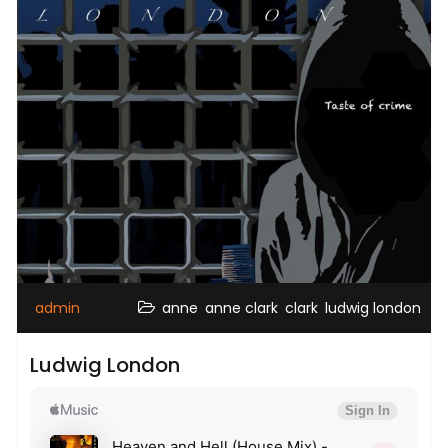
,
,
,
admin
anne
anne clark
clark
ludwig london
Ludwig London