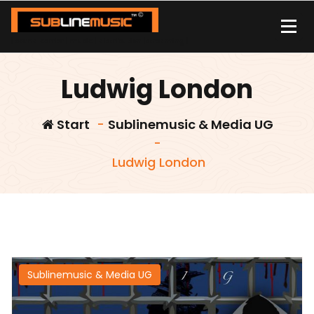
Zum
Inhalt
springen
| sound carrier | music | distribution |streaming |
Ludwig London
Start
-
Sublinemusic & Media UG
-
Ludwig London
Sublinemusic & Media UG