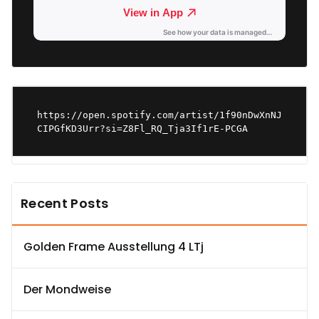
https://open.spotify.com/artist/1f90nDwXnNJ
CIPGfKD3Urr?si=Z8Fl_RQ_Tja3If1rE-PCGA
Recent Posts
Golden Frame Ausstellung 4 LTj
Der Mondweise