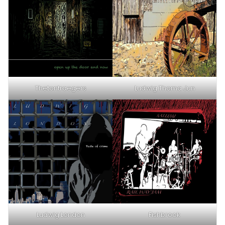
Thetontraegers
Ludwig Thoma Jun
Ludwig London
Fishbrook