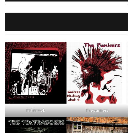
Fishbrook
Thepunkers