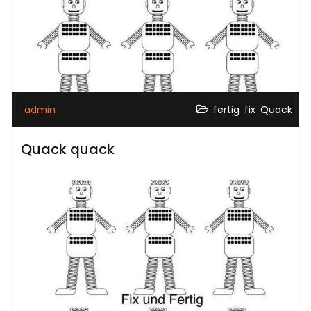
,
,
admin
fertig
fix
Quack
Quack quack