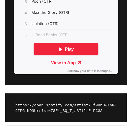
https://open.spotify.com/artist/1f90nDwXnNJ
CIPGfKD3Urr?si=Z8Fl_RQ_Tja3If1rE-PCGA