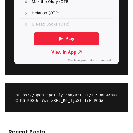
https://open.spotify.com/artist/1f90nDwXnNJ
CIPGfKD3Urr?si=Z8Fl_RQ_Tja3If1rE-PCGA
Recent Posts