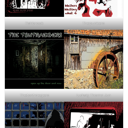
Fishbrook
Thepunkers
Thetontraegers
Ludwig Thoma Jun