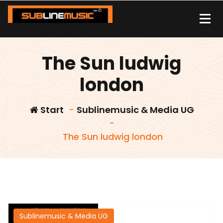
Zum
Inhalt
springen
| sound carrier | music | distribution |streaming |
The Sun ludwig
london
Start
-
Sublinemusic & Media UG
-
The Sun ludwig london
Sublinemusic & Media UG