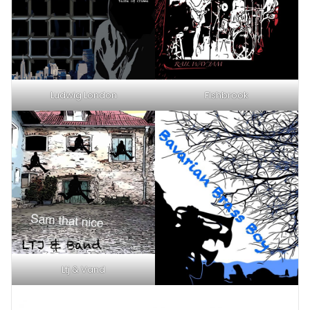
Ludwig London
Fishbrook
Ltj & Vand