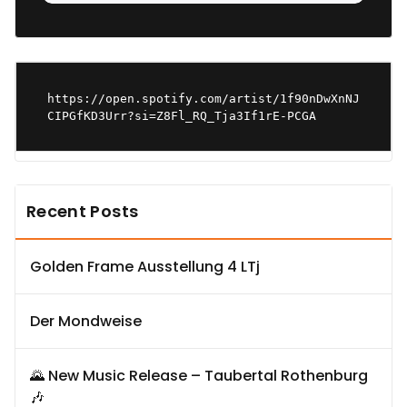
https://open.spotify.com/artist/1f90nDwXnNJ
CIPGfKD3Urr?si=Z8Fl_RQ_Tja3If1rE-PCGA
Recent Posts
Golden Frame Ausstellung 4 LTj
Der Mondweise
🌄 New Music Release – Taubertal Rothenburg
🎶