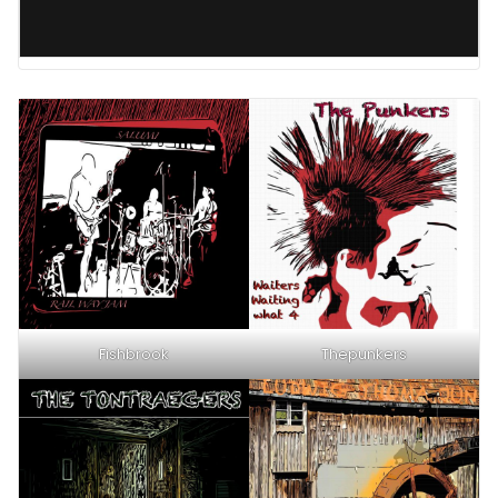
Fishbrook
Thepunkers