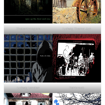
Thetontraegers
Ludwig Thoma Jun
Ludwig London
Fishbrook