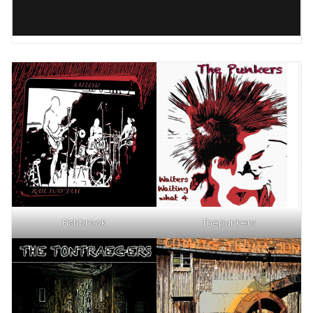
Fishbrook
Thepunkers