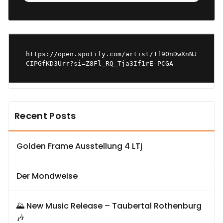
https://open.spotify.com/artist/1f90nDwXnNJ
CIPGfKD3Urr?si=Z8Fl_RQ_Tja3If1rE-PCGA
Recent Posts
Golden Frame Ausstellung 4 LTj
Der Mondweise
🌄 New Music Release – Taubertal Rothenburg
🎶