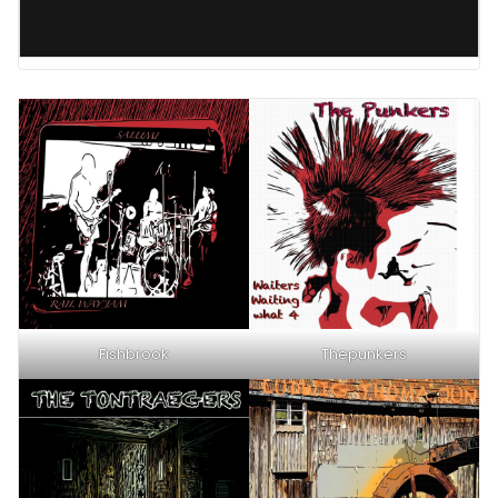
Fishbrook
Thepunkers