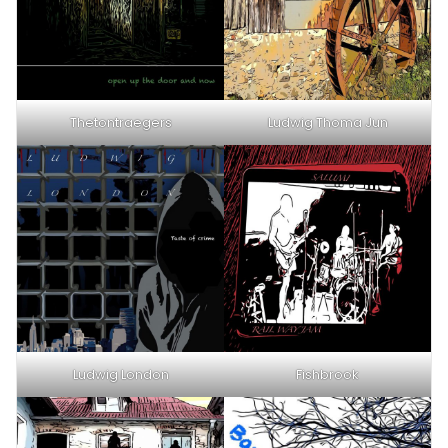
Thetontraegers
Ludwig Thoma Jun
Ludwig London
Fishbrook