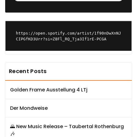
https://open.spotify.com/artist/1f90nDwXnNJ
CIPGfKD3Urr?si=Z8Fl_RQ_Tja3If1rE-PCGA
Recent Posts
Golden Frame Ausstellung 4 LTj
Der Mondweise
🌄 New Music Release – Taubertal Rothenburg
🎶