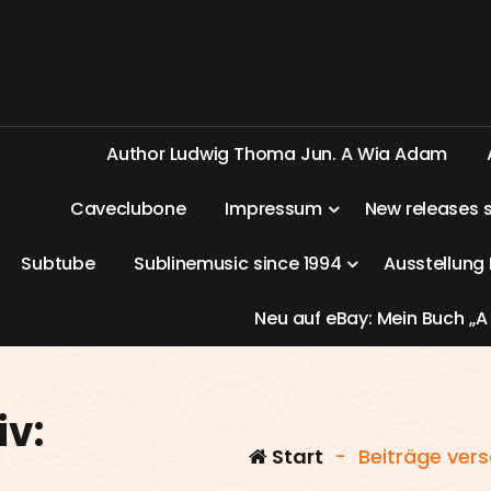
A
u
t
h
o
r
L
u
d
w
i
g
T
h
o
m
a
J
u
n
.
A
W
i
a
A
d
a
m
C
a
v
e
c
l
u
b
o
n
e
I
m
p
r
e
s
s
u
m
N
e
w
r
e
l
e
a
s
e
s
S
u
b
t
u
b
e
S
u
b
l
i
n
e
m
u
s
i
c
s
i
n
c
e
1
9
9
4
A
u
s
s
t
e
l
l
u
n
g
N
e
u
a
u
f
e
B
a
y
:
M
e
i
n
B
u
c
h
„
A
v:
Start
-
Beiträge vers