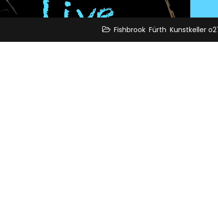
,
,
Fishbrook
Fürth
Kunstkeller o2