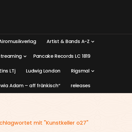
A
i
r
o
m
u
s
i
k
v
e
r
l
a
g
A
r
t
i
s
t
&
B
a
n
d
s
A
-
Z
s
t
r
e
a
m
i
n
g
P
a
n
c
a
k
e
R
e
c
o
r
d
s
L
C
1
8
1
9
E
i
n
s
L
T
j
L
u
d
w
i
g
L
o
n
d
o
n
R
i
g
s
m
a
l
w
i
a
A
d
a
m
–
a
f
f
f
r
ä
n
k
i
s
c
h
“
r
e
l
e
a
s
e
s
chlagwortet mit "Kunstkeller o27"