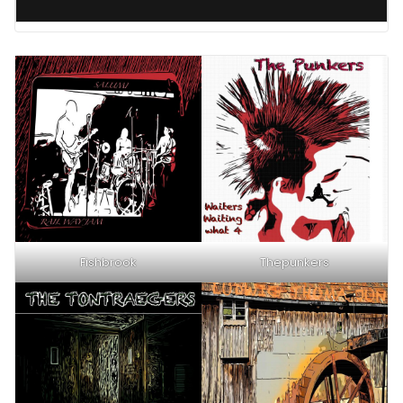
Fishbrook
Thepunkers