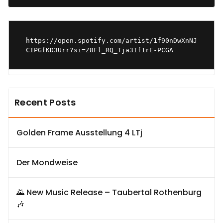
https://open.spotify.com/artist/1f90nDwXnNJ
CIPGfKD3Urr?si=Z8Fl_RQ_Tja3If1rE-PCGA
Recent Posts
Golden Frame Ausstellung 4 LTj
Der Mondweise
🌄 New Music Release – Taubertal Rothenburg
🎶