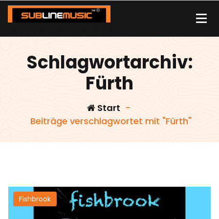
Zum
Inhalt
springen
| sound carrier | music | distribution |streaming |
Schlagwortarchiv:
Fürth
Start
-
Beiträge verschlagwortet mit "Fürth"
Fishbrook