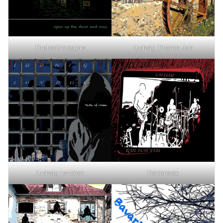
Thetontraegers
Ludwig Thoma Jun
Ludwig London
Fishbrook