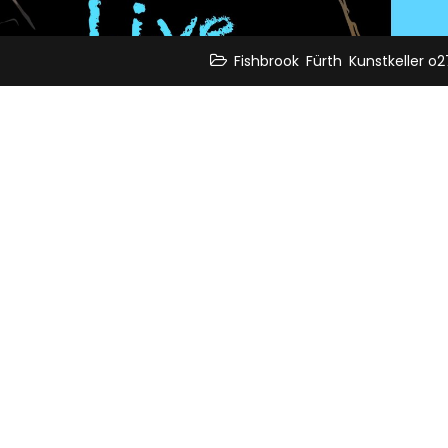
,
,
Fishbrook
Fürth
Kunstkeller o2