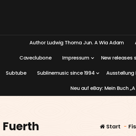
A
u
t
h
o
r
L
u
d
w
i
g
T
h
o
m
a
J
u
n
.
A
W
i
a
A
d
a
m
C
a
v
e
c
l
u
b
o
n
e
I
m
p
r
e
s
s
u
m
N
e
w
r
e
l
e
a
s
e
s
S
u
b
t
u
b
e
S
u
b
l
i
n
e
m
u
s
i
c
s
i
n
c
e
1
9
9
4
A
u
s
s
t
e
l
l
u
n
g
N
e
u
a
u
f
e
B
a
y
:
M
e
i
n
B
u
c
h
„
A
n Fuerth
Start
-
Fi