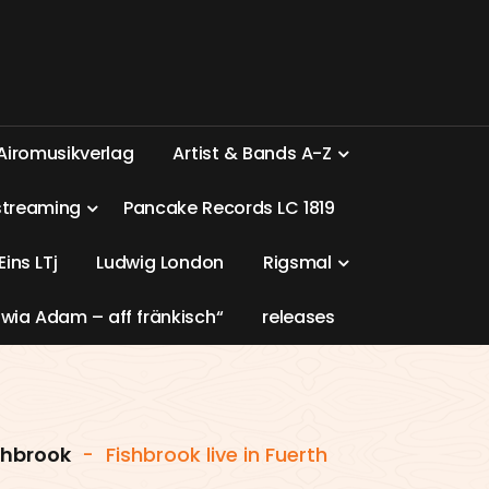
A
i
r
o
m
u
s
i
k
v
e
r
l
a
g
A
r
t
i
s
t
&
B
a
n
d
s
A
-
Z
s
t
r
e
a
m
i
n
g
P
a
n
c
a
k
e
R
e
c
o
r
d
s
L
C
1
8
1
9
E
i
n
s
L
T
j
L
u
d
w
i
g
L
o
n
d
o
n
R
i
g
s
m
a
l
w
i
a
A
d
a
m
–
a
f
f
f
r
ä
n
k
i
s
c
h
“
r
e
l
e
a
s
e
s
shbrook
-
Fishbrook live in Fuerth