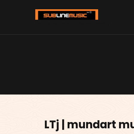
Zum
Inhalt
springen
| sound carrier | music | distribution |streaming |
LTj | mundart mu