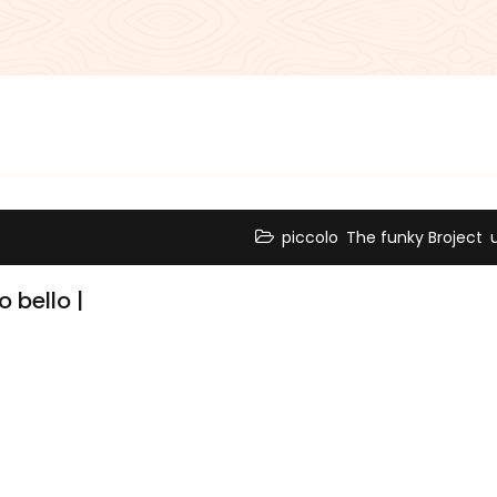
,
,
piccolo
The funky Broject
 bello |