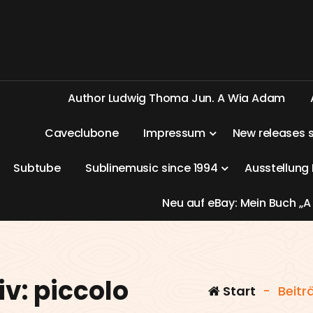
A
u
t
h
o
r
L
u
d
w
i
g
T
h
o
m
a
J
u
n
.
A
W
i
a
A
d
a
m
C
a
v
e
c
l
u
b
o
n
e
I
m
p
r
e
s
s
u
m
N
e
w
r
e
l
e
a
s
e
s
S
u
b
t
u
b
e
S
u
b
l
i
n
e
m
u
s
i
c
s
i
n
c
e
1
9
9
4
A
u
s
s
t
e
l
l
u
n
g
N
e
u
a
u
f
e
B
a
y
:
M
e
i
n
B
u
c
h
„
A
v: piccolo
Start
-
Beitr