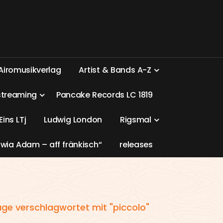
A
i
r
o
m
u
s
i
k
v
e
r
l
a
g
A
r
t
i
s
t
&
B
a
n
d
s
A
-
Z
s
t
r
e
a
m
i
n
g
P
a
n
c
a
k
e
R
e
c
o
r
d
s
L
C
1
8
1
9
E
i
n
s
L
T
j
L
u
d
w
i
g
L
o
n
d
o
n
R
i
g
s
m
a
l
w
i
a
A
d
a
m
–
a
f
f
f
r
ä
n
k
i
s
c
h
“
r
e
l
e
a
s
e
s
äge verschlagwortet mit "piccolo"