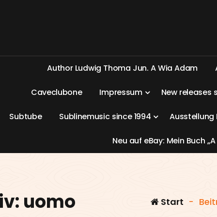
A
u
t
h
o
r
L
u
d
w
i
g
T
h
o
m
a
J
u
n
.
A
W
i
a
A
d
a
m
C
a
v
e
c
l
u
b
o
n
e
I
m
p
r
e
s
s
u
m
N
e
w
r
e
l
e
a
s
e
s
S
u
b
t
u
b
e
S
u
b
l
i
n
e
m
u
s
i
c
s
i
n
c
e
1
9
9
4
A
u
s
s
t
e
l
l
u
n
g
N
e
u
a
u
f
e
B
a
y
:
M
e
i
n
B
u
c
h
„
A
iv: uomo
Start
-
Bei