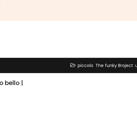
,
,
piccolo
The funky Broject
 bello |