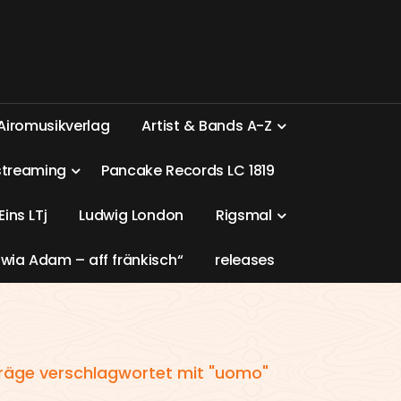
A
i
r
o
m
u
s
i
k
v
e
r
l
a
g
A
r
t
i
s
t
&
B
a
n
d
s
A
-
Z
s
t
r
e
a
m
i
n
g
P
a
n
c
a
k
e
R
e
c
o
r
d
s
L
C
1
8
1
9
E
i
n
s
L
T
j
L
u
d
w
i
g
L
o
n
d
o
n
R
i
g
s
m
a
l
w
i
a
A
d
a
m
–
a
f
f
f
r
ä
n
k
i
s
c
h
“
r
e
l
e
a
s
e
s
träge verschlagwortet mit "uomo"