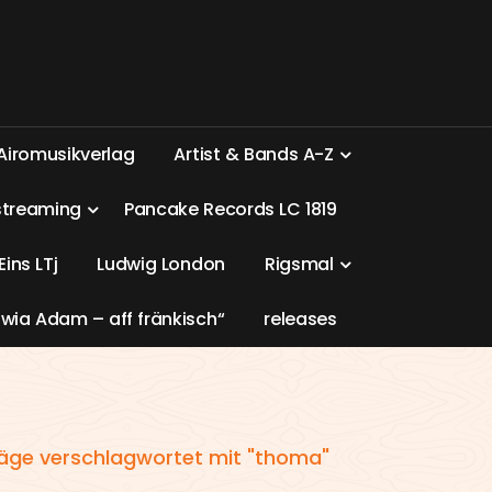
A
i
r
o
m
u
s
i
k
v
e
r
l
a
g
A
r
t
i
s
t
&
B
a
n
d
s
A
-
Z
s
t
r
e
a
m
i
n
g
P
a
n
c
a
k
e
R
e
c
o
r
d
s
L
C
1
8
1
9
E
i
n
s
L
T
j
L
u
d
w
i
g
L
o
n
d
o
n
R
i
g
s
m
a
l
w
i
a
A
d
a
m
–
a
f
f
f
r
ä
n
k
i
s
c
h
“
r
e
l
e
a
s
e
s
räge verschlagwortet mit "thoma"