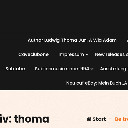
A
u
t
h
o
r
L
u
d
w
i
g
T
h
o
m
a
J
u
n
.
A
W
i
a
A
d
a
m
C
a
v
e
c
l
u
b
o
n
e
I
m
p
r
e
s
s
u
m
N
e
w
r
e
l
e
a
s
e
s
S
u
b
t
u
b
e
S
u
b
l
i
n
e
m
u
s
i
c
s
i
n
c
e
1
9
9
4
A
u
s
s
t
e
l
l
u
n
g
N
e
u
a
u
f
e
B
a
y
:
M
e
i
n
B
u
c
h
„
A
iv: thoma
Start
-
Beit