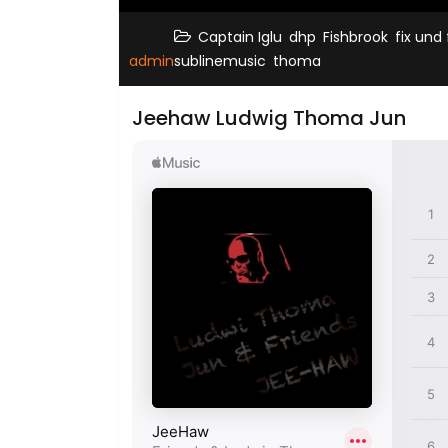
,
,
,
Captain Iglu
dhp
Fishbrook
fix und 
,
admin
sublinemusic
thoma
Jeehaw Ludwig Thoma Jun