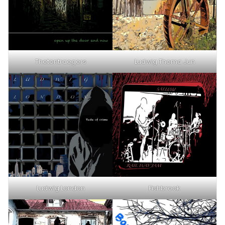
Thetontraegers
Ludwig Thoma Jun
Ludwig London
Fishbrook