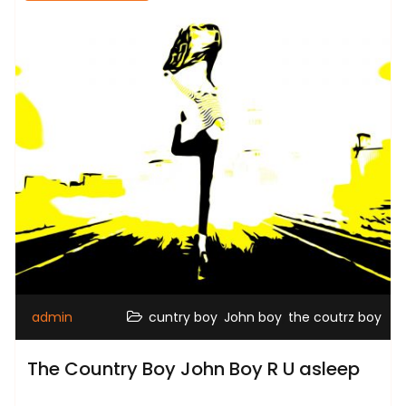
,
,
admin
cuntry boy
John boy
the coutrz boy
The Country Boy John Boy R U asleep