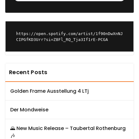
https://open.spotify.com/artist/1f90nDwXnNJ
CIPGfKD3Urr?si=Z8Fl_RQ_Tja3If1rE-PCGA
Recent Posts
Golden Frame Ausstellung 4 LTj
Der Mondweise
🌄 New Music Release – Taubertal Rothenburg
🎶