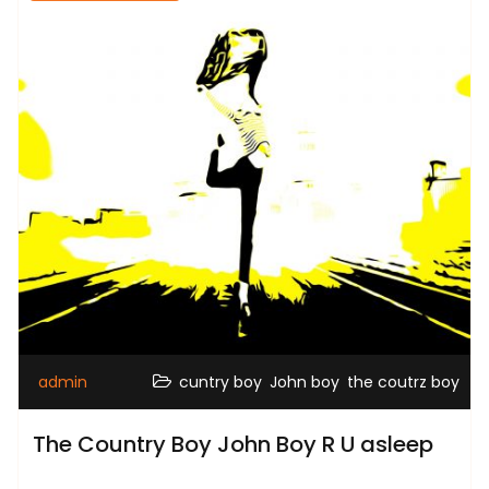
,
,
admin
cuntry boy
John boy
the coutrz boy
The Country Boy John Boy R U asleep