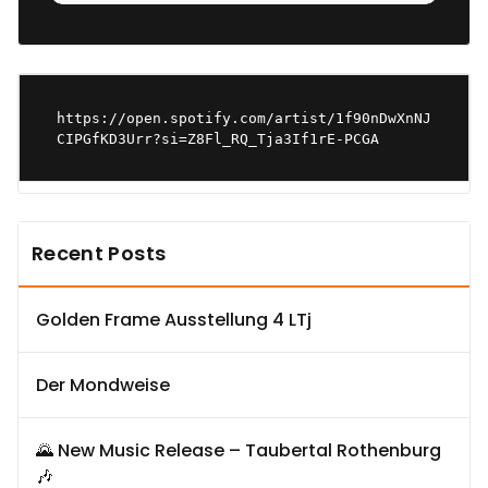
https://open.spotify.com/artist/1f90nDwXnNJ
CIPGfKD3Urr?si=Z8Fl_RQ_Tja3If1rE-PCGA
Recent Posts
Golden Frame Ausstellung 4 LTj
Der Mondweise
🌄 New Music Release – Taubertal Rothenburg
🎶