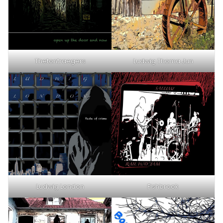
Thetontraegers
Ludwig Thoma Jun
Ludwig London
Fishbrook