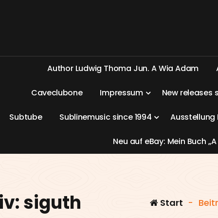
A
u
t
h
o
r
L
u
d
w
i
g
T
h
o
m
a
J
u
n
.
A
W
i
a
A
d
a
m
C
a
v
e
c
l
u
b
o
n
e
I
m
p
r
e
s
s
u
m
N
e
w
r
e
l
e
a
s
e
s
S
u
b
t
u
b
e
S
u
b
l
i
n
e
m
u
s
i
c
s
i
n
c
e
1
9
9
4
A
u
s
s
t
e
l
l
u
n
g
N
e
u
a
u
f
e
B
a
y
:
M
e
i
n
B
u
c
h
„
A
v: siguth
Start
-
Beit