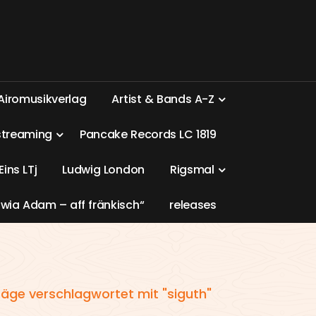
A
i
r
o
m
u
s
i
k
v
e
r
l
a
g
A
r
t
i
s
t
&
B
a
n
d
s
A
-
Z
s
t
r
e
a
m
i
n
g
P
a
n
c
a
k
e
R
e
c
o
r
d
s
L
C
1
8
1
9
E
i
n
s
L
T
j
L
u
d
w
i
g
L
o
n
d
o
n
R
i
g
s
m
a
l
w
i
a
A
d
a
m
–
a
f
f
f
r
ä
n
k
i
s
c
h
“
r
e
l
e
a
s
e
s
räge verschlagwortet mit "siguth"