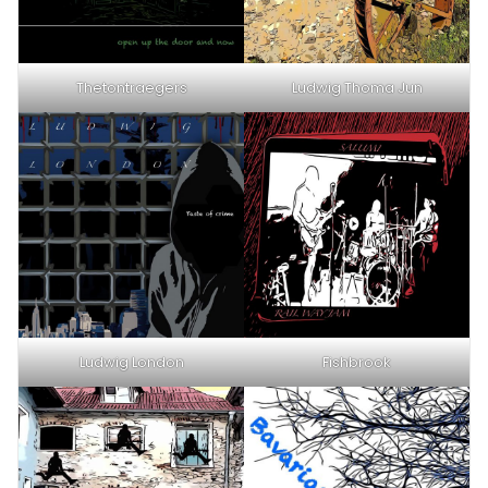
Thetontraegers
Ludwig Thoma Jun
Ludwig London
Fishbrook