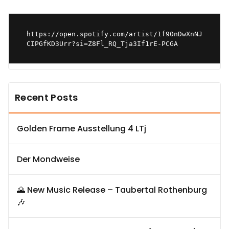
https://open.spotify.com/artist/1f90nDwXnNJ
CIPGfKD3Urr?si=Z8Fl_RQ_Tja3If1rE-PCGA
Recent Posts
Golden Frame Ausstellung 4 LTj
Der Mondweise
🌄 New Music Release – Taubertal Rothenburg
🎶