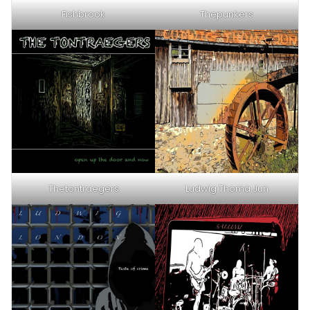
Fishbrook
Thepunkers
Thetontraegers
Ludwig Thoma Jun