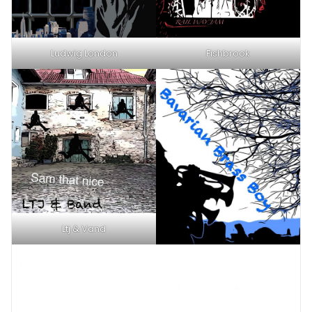
Ludwig London
Fishbrook
Ltj & Vand