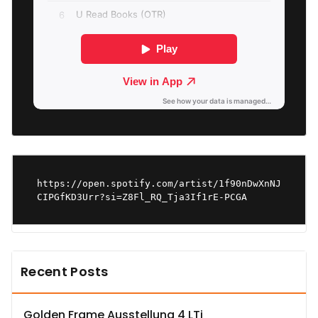
https://open.spotify.com/artist/1f90nDwXnNJ
CIPGfKD3Urr?si=Z8Fl_RQ_Tja3If1rE-PCGA
Recent Posts
Golden Frame Ausstellung 4 LTj