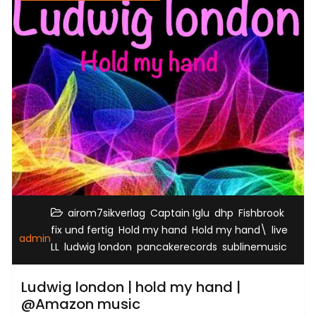
,
,
,
,
airom7sikverlag
Captain Iglu
dhp
Fishbrook
,
,
,
,
fix und fertig
Hold my hand
Hold my hand\
live
admin
,
,
,
LL
ludwig london
pancakerecords
sublinemusic
Ludwig london | hold my hand |
@Amazon music