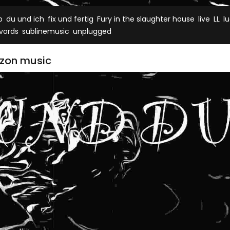
,
,
,
,
,
,
p
du und ich
fix und fertig
Fury in the slaughter house
live
LL
l
,
,
vords
sublinemusic
unplugged
azon music