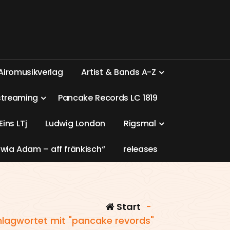
A
i
r
o
m
u
s
i
k
v
e
r
l
a
g
A
r
t
i
s
t
&
B
a
n
d
s
A
-
Z
s
t
r
e
a
m
i
n
g
P
a
n
c
a
k
e
R
e
c
o
r
d
s
L
C
1
8
1
9
E
i
n
s
L
T
j
L
u
d
w
i
g
L
o
n
d
o
n
R
i
g
s
m
a
l
w
i
a
A
d
a
m
–
a
f
f
f
r
ä
n
k
i
s
c
h
“
r
e
l
e
a
s
e
s
Start
-
hlagwortet mit "pancake revords"