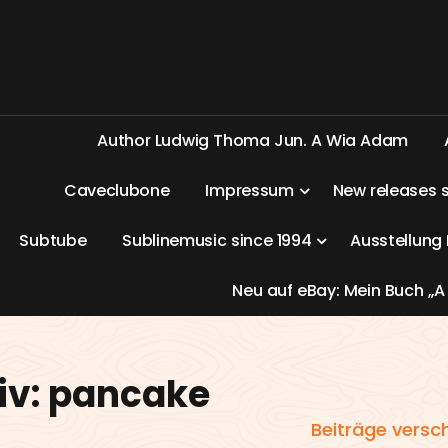
A
u
t
h
o
r
L
u
d
w
i
g
T
h
o
m
a
J
u
n
.
A
W
i
a
A
d
a
m
C
a
v
e
c
l
u
b
o
n
e
I
m
p
r
e
s
s
u
m
N
e
w
r
e
l
e
a
s
e
s
S
u
b
t
u
b
e
S
u
b
l
i
n
e
m
u
s
i
c
s
i
n
c
e
1
9
9
4
A
u
s
s
t
e
l
l
u
n
g
N
e
u
a
u
f
e
B
a
y
:
M
e
i
n
B
u
c
h
„
A
iv: pancake
Beiträge versc