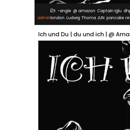
,
,
,
-angle
@ amazon
Captain Iglu
dh
,
,
admin
london
Ludwig Thoma JUN
pancake re
Ich und Du | du und ich | @ Am