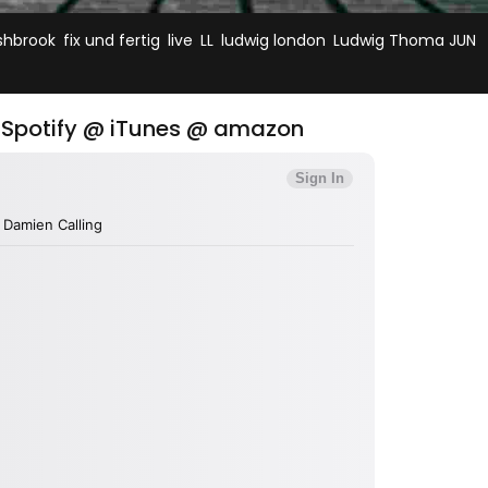
,
,
,
,
,
,
ishbrook
fix und fertig
live
LL
ludwig london
Ludwig Thoma JUN
 @ Spotify @ iTunes @ amazon