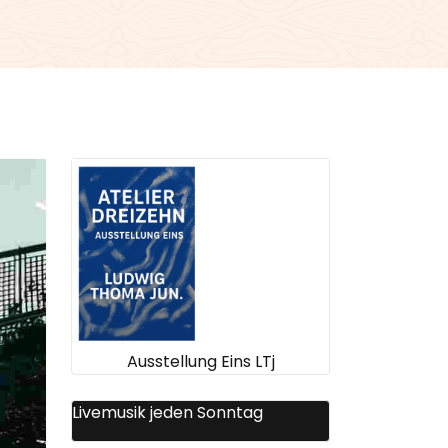
Ausstellung Eins LTj
Livemusik jeden Sonntag