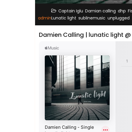
,
,
,
Captain Iglu
Damian calling
dhp
F
,
,
admin
Lunatic light
sublinemusic
unplugged
Damien Calling | lunatic light