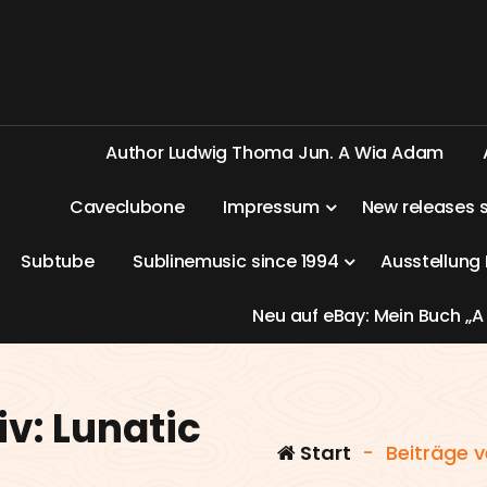
A
u
t
h
o
r
L
u
d
w
i
g
T
h
o
m
a
J
u
n
.
A
W
i
a
A
d
a
m
C
a
v
e
c
l
u
b
o
n
e
I
m
p
r
e
s
s
u
m
N
e
w
r
e
l
e
a
s
e
s
S
u
b
t
u
b
e
S
u
b
l
i
n
e
m
u
s
i
c
s
i
n
c
e
1
9
9
4
A
u
s
s
t
e
l
l
u
n
g
N
e
u
a
u
f
e
B
a
y
:
M
e
i
n
B
u
c
h
„
A
v: Lunatic
Start
-
Beiträge v