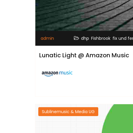
,
,
admin
dhp
Fishbrook
fix und fe
Lunatic Light @ Amazon Music
Sublinemusic & Media UG