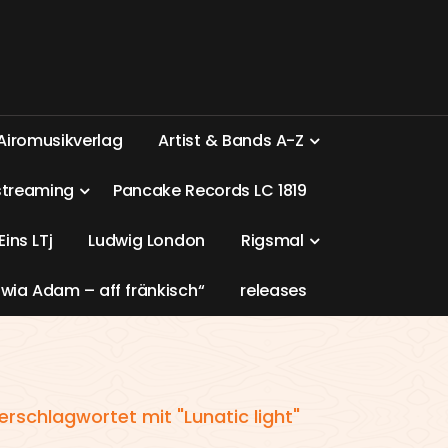
A
i
r
o
m
u
s
i
k
v
e
r
l
a
g
A
r
t
i
s
t
&
B
a
n
d
s
A
-
Z
s
t
r
e
a
m
i
n
g
P
a
n
c
a
k
e
R
e
c
o
r
d
s
L
C
1
8
1
9
E
i
n
s
L
T
j
L
u
d
w
i
g
L
o
n
d
o
n
R
i
g
s
m
a
l
w
i
a
A
d
a
m
–
a
f
f
f
r
ä
n
k
i
s
c
h
“
r
e
l
e
a
s
e
s
erschlagwortet mit "Lunatic light"