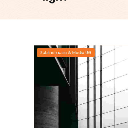
Sublinemusic & Media UG