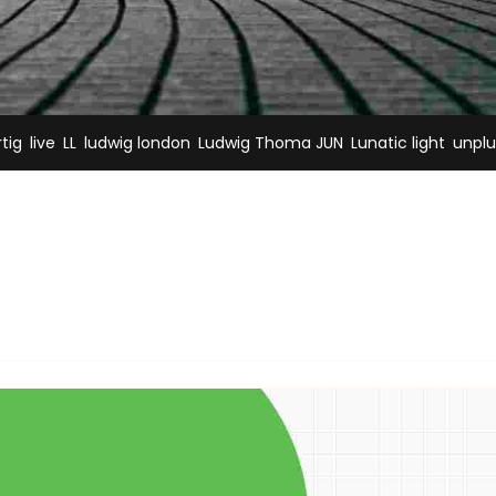
,
,
,
,
,
,
rtig
live
LL
ludwig london
Ludwig Thoma JUN
Lunatic light
unpl