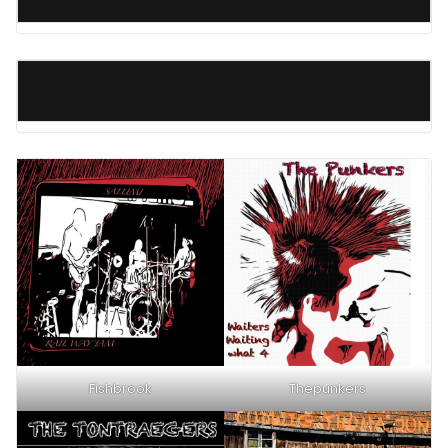
Fishbrook
Thepunkers