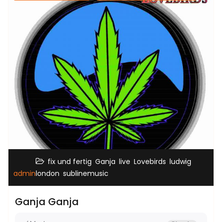
,
,
,
,
fix und fertig
Ganja
live
Lovebirds
ludwig
,
admin
london
sublinemusic
Ganja Ganja