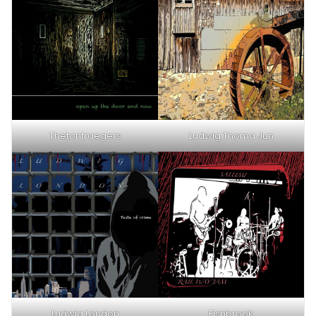
Thetontraegers
Ludwig Thoma Jun
Ludwig London
Fishbrook