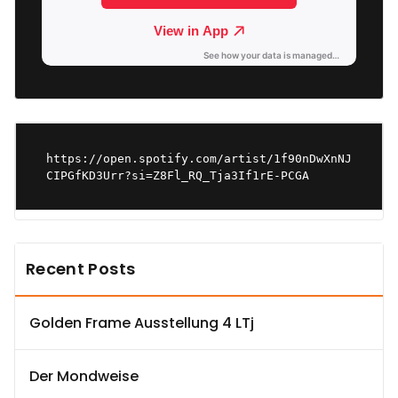
https://open.spotify.com/artist/1f90nDwXnNJ
CIPGfKD3Urr?si=Z8Fl_RQ_Tja3If1rE-PCGA
Recent Posts
Golden Frame Ausstellung 4 LTj
Der Mondweise