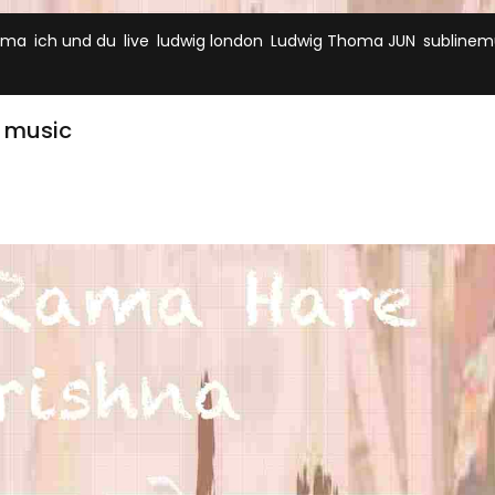
,
,
,
,
,
ama
ich und du
live
ludwig london
Ludwig Thoma JUN
sublinem
 music