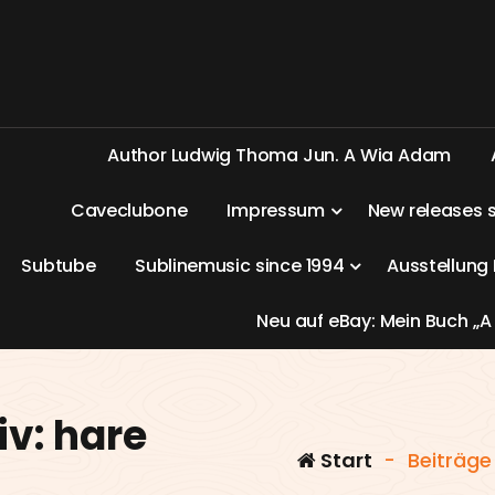
A
u
t
h
o
r
L
u
d
w
i
g
T
h
o
m
a
J
u
n
.
A
W
i
a
A
d
a
m
C
a
v
e
c
l
u
b
o
n
e
I
m
p
r
e
s
s
u
m
N
e
w
r
e
l
e
a
s
e
s
S
u
b
t
u
b
e
S
u
b
l
i
n
e
m
u
s
i
c
s
i
n
c
e
1
9
9
4
A
u
s
s
t
e
l
l
u
n
g
N
e
u
a
u
f
e
B
a
y
:
M
e
i
n
B
u
c
h
„
A
v: hare
Start
-
Beiträge