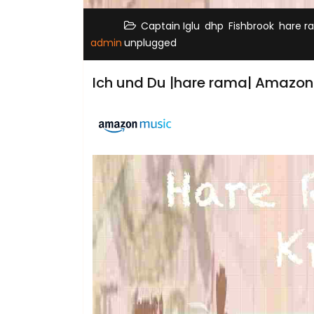
,
,
,
Captain Iglu
dhp
Fishbrook
hare r
admin
unplugged
Ich und Du |hare rama| Amazon