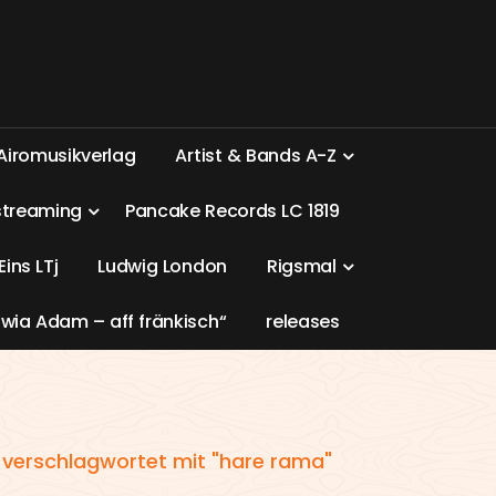
A
i
r
o
m
u
s
i
k
v
e
r
l
a
g
A
r
t
i
s
t
&
B
a
n
d
s
A
-
Z
s
t
r
e
a
m
i
n
g
P
a
n
c
a
k
e
R
e
c
o
r
d
s
L
C
1
8
1
9
E
i
n
s
L
T
j
L
u
d
w
i
g
L
o
n
d
o
n
R
i
g
s
m
a
l
w
i
a
A
d
a
m
–
a
f
f
f
r
ä
n
k
i
s
c
h
“
r
e
l
e
a
s
e
s
 verschlagwortet mit "hare rama"