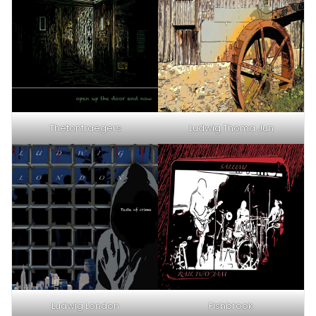
Thetontraegers
Ludwig Thoma Jun
Ludwig London
Fishbrook