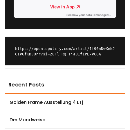
https://open.spotify.com/artist/1f90nDwXnNJ
CIPGfKD3Urr?si=Z8Fl_RQ_Tja3If1rE-PCGA
Recent Posts
Golden Frame Ausstellung 4 LTj
Der Mondweise