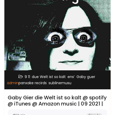
,
,
,
,
9 11
due Welt ist so kalt
ens’
Gaby guer
,
admin
panxake recirds
sublinemusu
Gaby Gier die Welt ist so kalt @ spotify
@ iTunes @ Amazon music | 09 2021 |