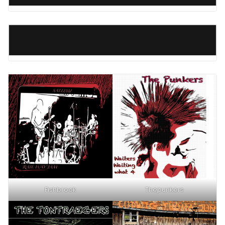
Fishbrook
Thepunkers