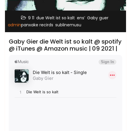
,
,
,
,
9 11
due Welt ist so kalt
ens’
Gaby guer
,
admin
panxake recirds
sublinemusu
Gaby Gier die Welt ist so kalt @ spotify
@ iTunes @ Amazon music | 09 2021 |