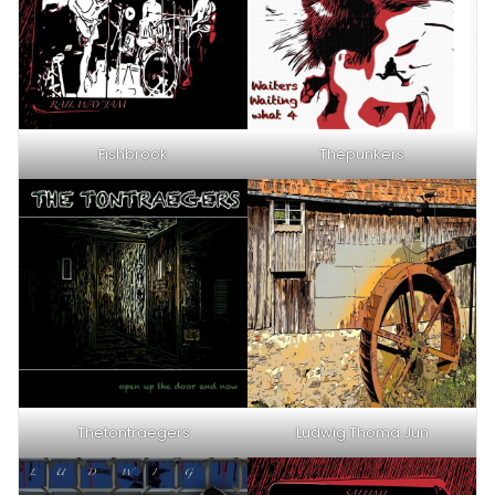
Fishbrook
Thepunkers
Thetontraegers
Ludwig Thoma Jun