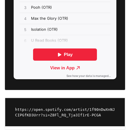
https://open.spotify.com/artist/1f90nDwXnNJ
CIPGfKD3Urr?si=Z8Fl_RQ_Tja3If1rE-PCGA