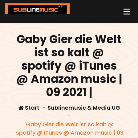
Zum
Inhalt
springen
| sound carrier | music | distribution |streaming |
Gaby Gier die Welt
ist so kalt @
spotify @ iTunes
@ Amazon music |
09 2021 |
Start
-
Sublinemusic & Media UG
-
Gaby Gier die Welt ist so kalt @
spotify @ iTunes @ Amazon music | 09