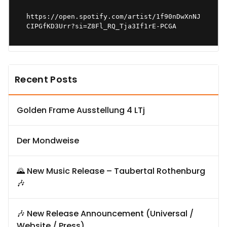
https://open.spotify.com/artist/1f90nDwXnNJ
CIPGfKD3Urr?si=Z8Fl_RQ_Tja3If1rE-PCGA
Recent Posts
Golden Frame Ausstellung 4 LTj
Der Mondweise
🌄 New Music Release – Taubertal Rothenburg
🎶
🎶 New Release Announcement (Universal /
Website / Press)