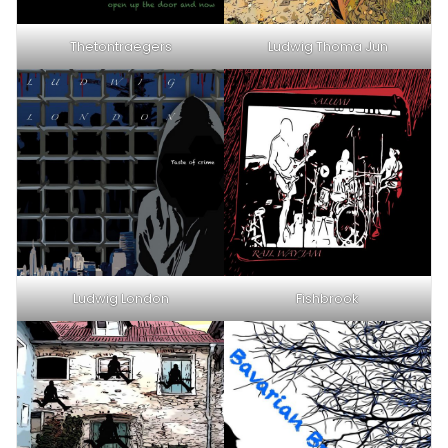
Thetontraegers
Ludwig Thoma Jun
Ludwig London
Fishbrook