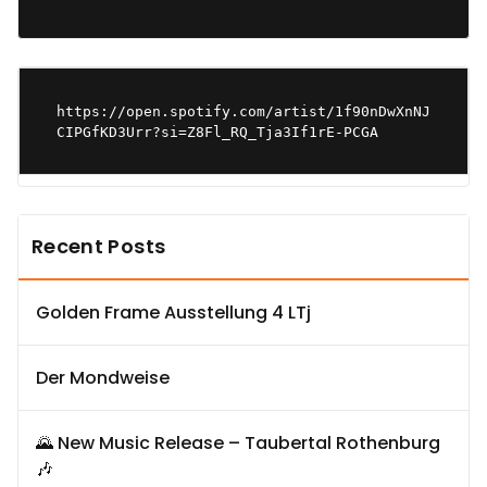
https://open.spotify.com/artist/1f90nDwXnNJ
CIPGfKD3Urr?si=Z8Fl_RQ_Tja3If1rE-PCGA
Recent Posts
Golden Frame Ausstellung 4 LTj
Der Mondweise
🌄 New Music Release – Taubertal Rothenburg
🎶