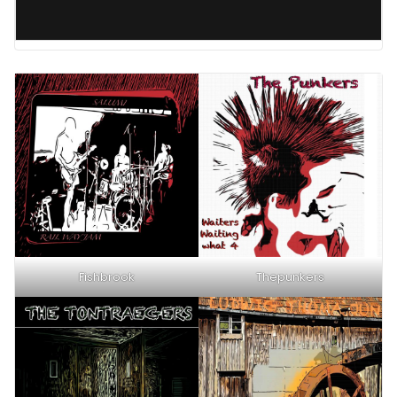
Fishbrook
Thepunkers