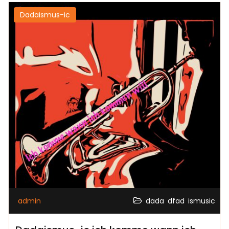
Dadaismus-ic
,
,
admin
dada
dfad
ismusic