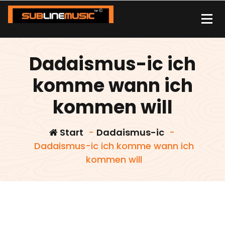
Zum
Inhalt
springen
| sound carrier | music | distribution |streaming |
Dadaismus-ic ich
komme wann ich
kommen will
Start
-
Dadaismus-ic
-
Dadaismus-ic ich komme wann ich
kommen will