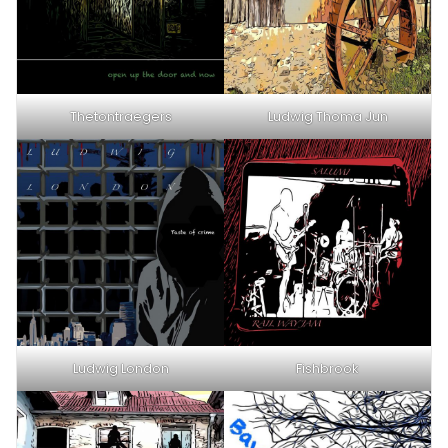
Thetontraegers
Ludwig Thoma Jun
Ludwig London
Fishbrook