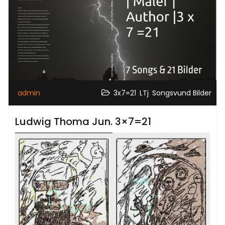
,
,
admin
3x7=21
LTj
Songsvund Bilder
Ludwig Thoma Jun. 3×7=21