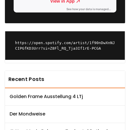
https://open.spotify.com/artist/1f90nDwXnNJ
CIPGfKD3Urr?si=Z8Fl_RQ_Tja3If1rE-PCGA
Recent Posts
Golden Frame Ausstellung 4 LTj
Der Mondweise