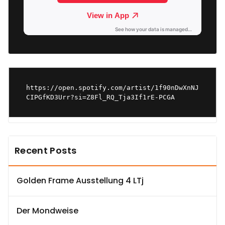
https://open.spotify.com/artist/1f90nDwXnNJ
CIPGfKD3Urr?si=Z8Fl_RQ_Tja3If1rE-PCGA
Recent Posts
Golden Frame Ausstellung 4 LTj
Der Mondweise