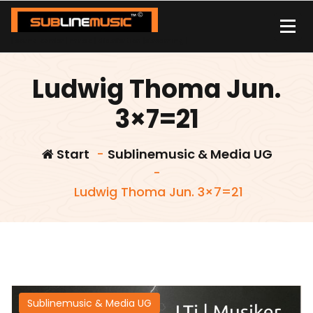
Zum
Inhalt
springen
| sound carrier | music | distribution |streaming |
Ludwig Thoma Jun.
3×7=21
Start
-
Sublinemusic & Media UG
-
Ludwig Thoma Jun. 3×7=21
Sublinemusic & Media UG