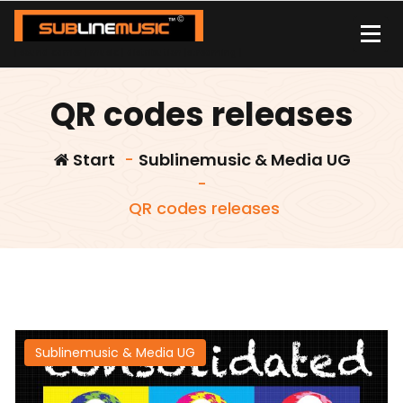
Zum
Inhalt
springen
| sound carrier | music | distribution |streaming |
QR codes releases
Start
-
Sublinemusic & Media UG
-
QR codes releases
Sublinemusic & Media UG