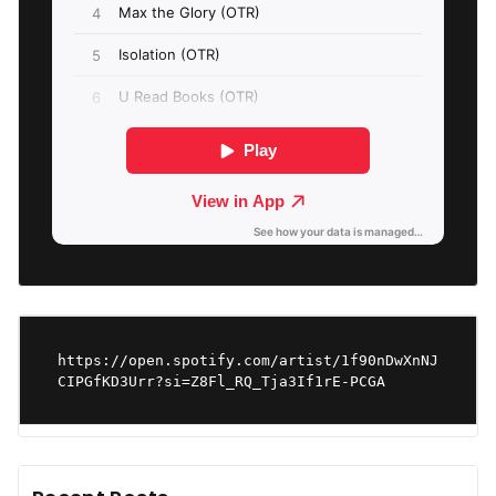
https://open.spotify.com/artist/1f90nDwXnNJ
CIPGfKD3Urr?si=Z8Fl_RQ_Tja3If1rE-PCGA