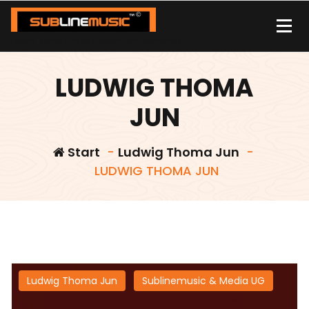
Zum
Inhalt
springen
| sound carrier | music | distribution |streaming |
LUDWIG THOMA
JUN
Start
-
Ludwig Thoma Jun
-
LUDWIG THOMA JUN
Ludwig Thoma Jun
Sublinemusic & Media UG