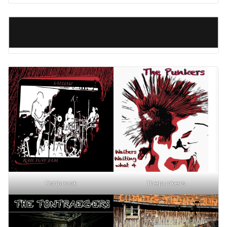
Fishbrook
Thepunkers