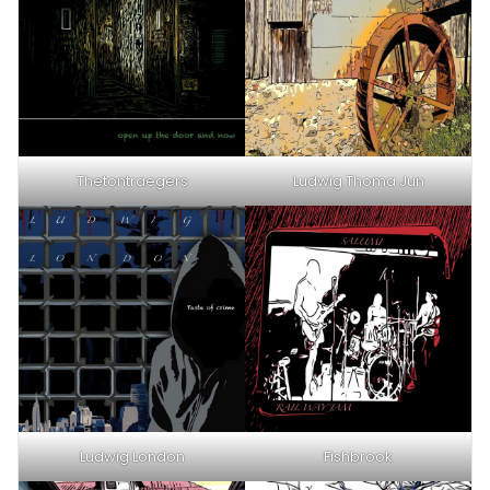
Thetontraegers
Ludwig Thoma Jun
Ludwig London
Fishbrook