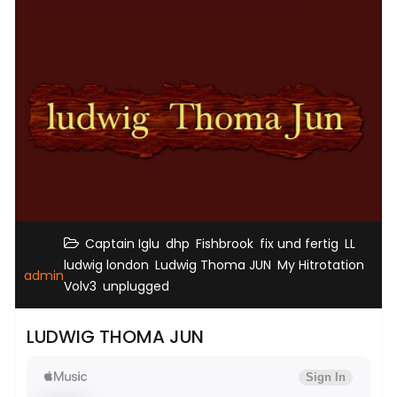
,
,
,
,
,
Captain Iglu
dhp
Fishbrook
fix und fertig
LL
,
,
ludwig london
Ludwig Thoma JUN
My Hitrotation
admin
,
Volv3
unplugged
LUDWIG THOMA JUN