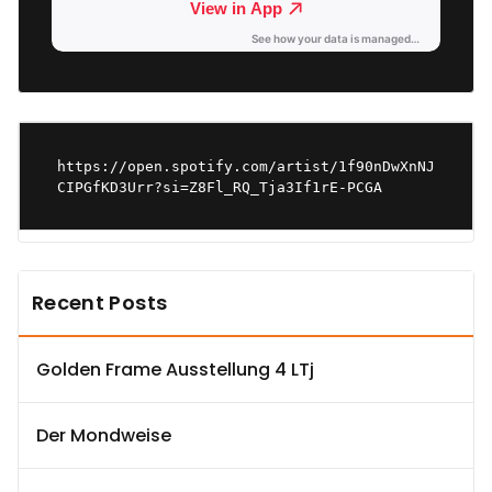
https://open.spotify.com/artist/1f90nDwXnNJ
CIPGfKD3Urr?si=Z8Fl_RQ_Tja3If1rE-PCGA
Recent Posts
Golden Frame Ausstellung 4 LTj
Der Mondweise