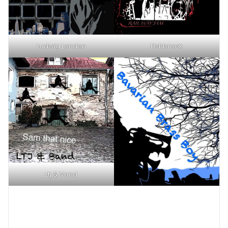
Ludwig London
Fishbrook
Ltj & Vand