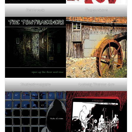
Fishbrook
Thepunkers
Thetontraegers
Ludwig Thoma Jun