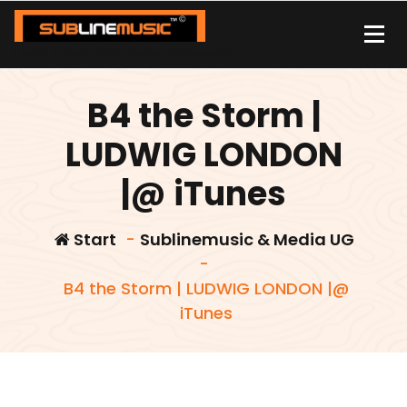
Zum
Inhalt
springen
| sound carrier | music | distribution |streaming |
B4 the Storm |
LUDWIG LONDON
|@ iTunes
Start
-
Sublinemusic & Media UG
-
B4 the Storm | LUDWIG LONDON |@
iTunes