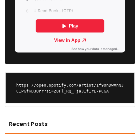
https://open.spotify.com/artist/1f90nDwXnNJ
CIPGfKD3Urr?si=Z8Fl_RQ_Tja3If1rE-PCGA
Recent Posts