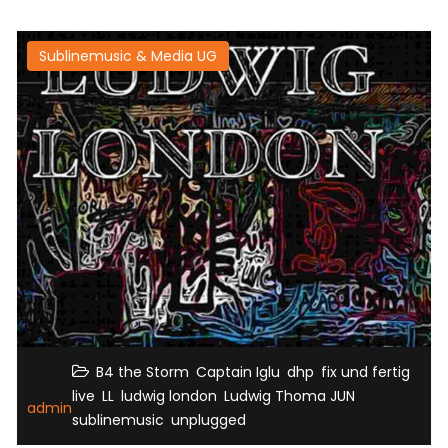
Sublinemusic & Media UG
,
,
,
,
B4 the Storm
Captain Iglu
dhp
fix und fertig
,
,
,
,
live
LL
ludwig london
Ludwig Thoma JUN
admin
,
sublinemusic
unplugged