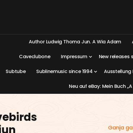
A
u
t
h
o
r
L
u
d
w
i
g
T
h
o
m
a
J
u
n
.
A
W
i
a
A
d
a
m
C
a
v
e
c
l
u
b
o
n
e
I
m
p
r
e
s
s
u
m
N
e
w
r
e
l
e
a
s
e
s
S
u
b
t
u
b
e
S
u
b
l
i
n
e
m
u
s
i
c
s
i
n
c
e
1
9
9
4
A
u
s
s
t
e
l
l
u
n
g
N
e
u
a
u
f
e
B
a
y
:
M
e
i
n
B
u
c
h
„
A
vebirds
jun
Ganja gan