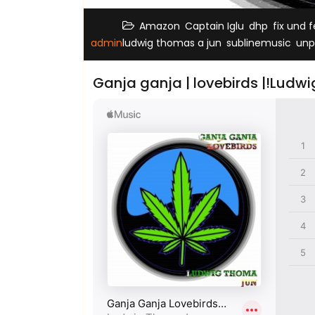
,
,
,
Amazon
Captain Iglu
dhp
fix und f
,
,
admin
ludwig thomas a jun
sublinemusic
unp
Ganja ganja | lovebirds |!Ludw