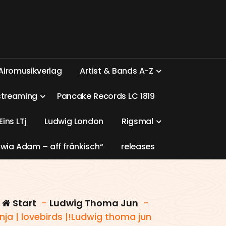
A
i
r
o
m
u
s
i
k
v
e
r
l
a
g
A
r
t
i
s
t
&
B
a
n
d
s
A
-
Z
s
t
r
e
a
m
i
n
g
P
a
n
c
a
k
e
R
e
c
o
r
d
s
L
C
1
8
1
9
E
i
n
s
L
T
j
L
u
d
w
i
g
L
o
n
d
o
n
R
i
g
s
m
a
l
w
i
a
A
d
a
m
–
a
f
f
f
r
ä
n
k
i
s
c
h
“
r
e
l
e
a
s
e
s
Start
-
Ludwig Thoma Jun
-
ja | lovebirds |!Ludwig thoma jun