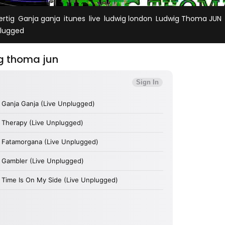
,
,
,
,
,
,
ertig
Ganja ganja
itunes
live
ludwig london
Ludwig Thoma JUN
lugged
ig thoma jun