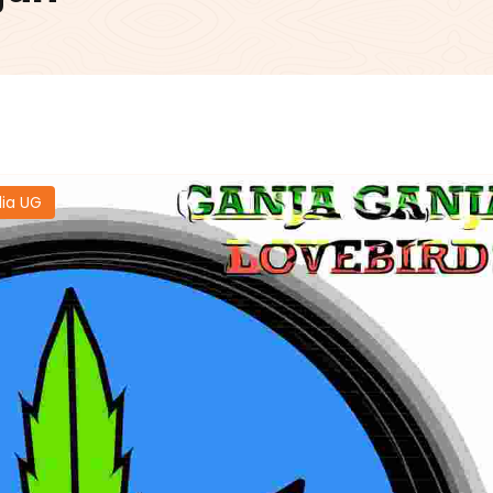
ia UG