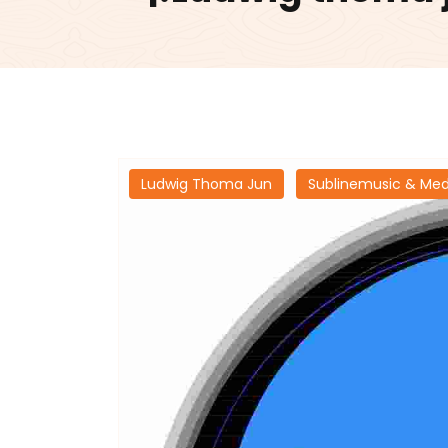
Ludwig Thoma Jun
Sublinemusic & Med