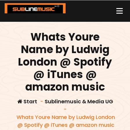
Zum
Inhalt
springen
| sound carrier | music | distribution |streaming |
Whats Youre
Name by Ludwig
London @ Spotify
@ iTunes @
amazon music
Start
-
Sublinemusic & Media UG
-
Whats Youre Name by Ludwig London
@ Spotify @ iTunes @ amazon music