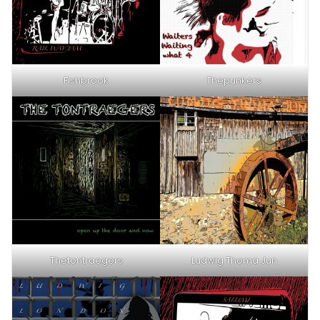
Fishbrook
Thepunkers
Thetontraegers
Ludwig Thoma Jun