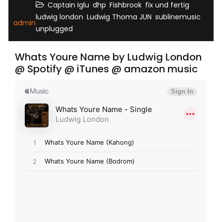
,
,
,
,
Captain Iglu
dhp
Fishbrook
fix und fertig
,
,
,
ludwig london
Ludwig Thoma JUN
sublinemusic
admin
unplugged
Whats Youre Name by Ludwig London
@ Spotify @ iTunes @ amazon music