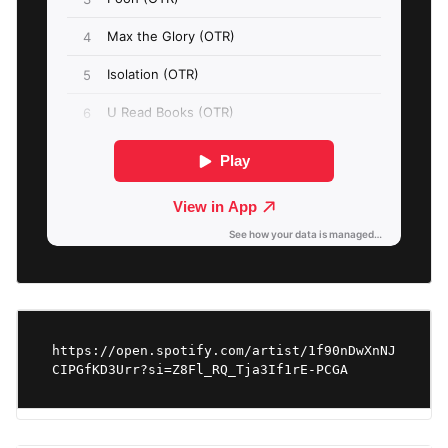
https://open.spotify.com/artist/1f90nDwXnNJ
CIPGfKD3Urr?si=Z8Fl_RQ_Tja3If1rE-PCGA