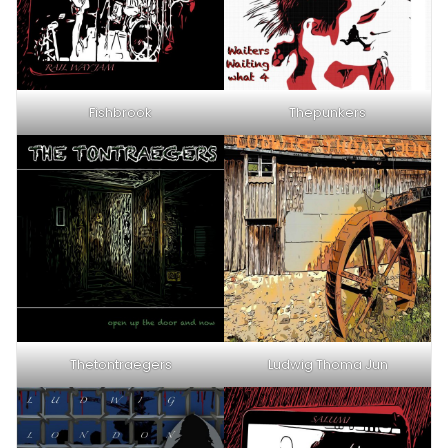
Fishbrook
Thepunkers
Thetontraegers
Ludwig Thoma Jun