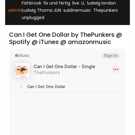
,
,
,
,
,
Fishbrook
fix und fertig
live
LL
ludwig london
,
,
,
admin
Ludwig Thoma JUN
sublinemusic
Thepunkers
unplugged
Can I Get One Dollar by ThePunkers @
Spotify @ iTunes @ amazonmusic