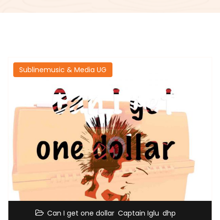
Sublinemusic & Media UG
,
,
,
Can I get one dollar
Captain Iglu
dhp