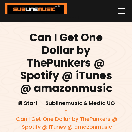
Zum
Inhalt
springen
| sound carrier | music | distribution |streaming |
Can I Get One
Dollar by
ThePunkers @
Spotify @ iTunes
@ amazonmusic
Start
-
Sublinemusic & Media UG
-
Can I Get One Dollar by ThePunkers @
Spotify @ iTunes @ amazonmusic