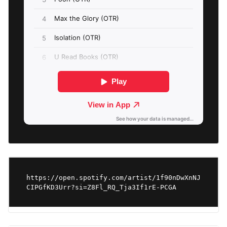
https://open.spotify.com/artist/1f90nDwXnNJ
CIPGfKD3Urr?si=Z8Fl_RQ_Tja3If1rE-PCGA