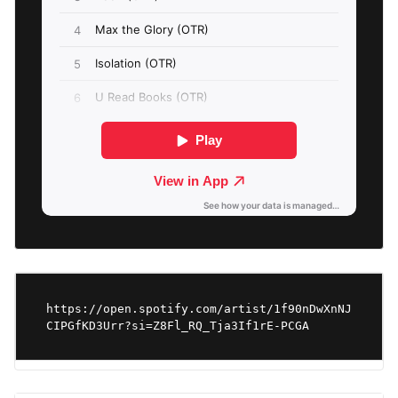
https://open.spotify.com/artist/1f90nDwXnNJ
CIPGfKD3Urr?si=Z8Fl_RQ_Tja3If1rE-PCGA