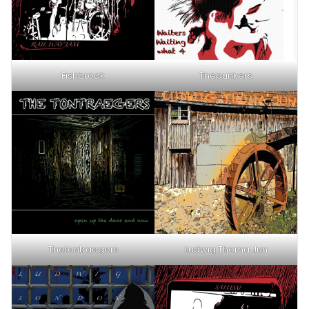
Fishbrook
Thepunkers
Thetontraegers
Ludwig Thoma Jun