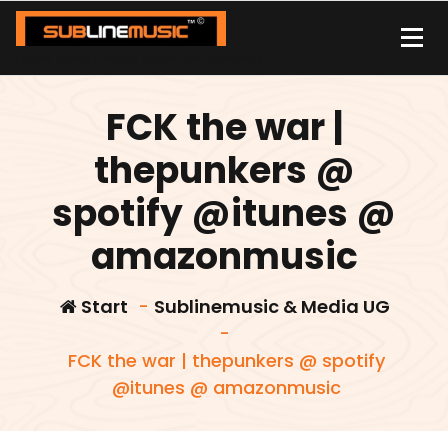
Zum
Inhalt
springen
| sound carrier | music | distribution |streaming |
FCK the war |
thepunkers @
spotify @itunes @
amazonmusic
Start
-
Sublinemusic & Media UG
-
FCK the war | thepunkers @ spotify
@itunes @ amazonmusic