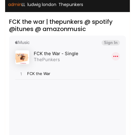
,
,
admin
LL
ludwig london
Thepunkers
FCK the war | thepunkers @ spotify
@itunes @ amazonmusic