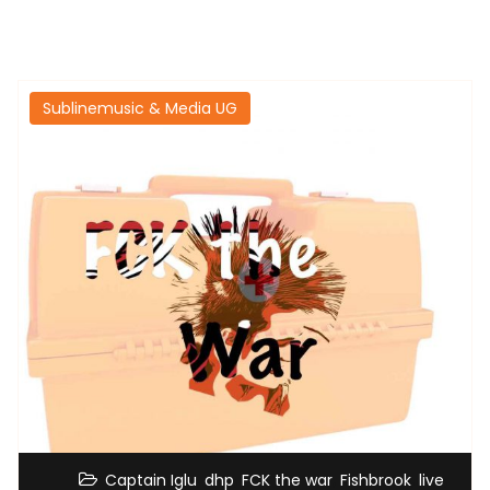
Sublinemusic & Media UG
,
,
,
,
,
Captain Iglu
dhp
FCK the war
Fishbrook
live