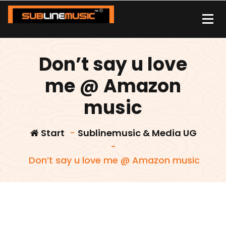
Zum
Inhalt
springen
| sound carrier | music | distribution |streaming |
Don’t say u love
me @ Amazon
music
Start
-
Sublinemusic & Media UG
-
Don’t say u love me @ Amazon music