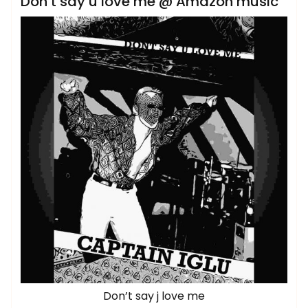
Don’t say u love me @ Amazon music
Don’t say j love me