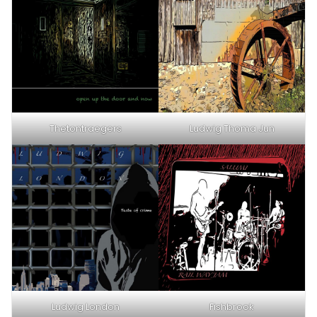
Thetontraegers
Ludwig Thoma Jun
Ludwig London
Fishbrook