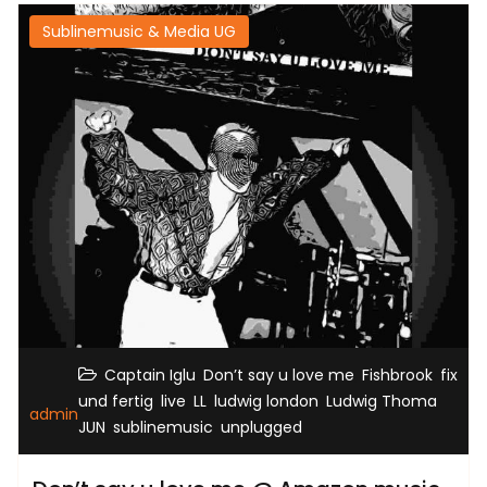
Sublinemusic & Media UG
,
,
,
Captain Iglu
Don’t say u love me
Fishbrook
fix
,
,
,
,
und fertig
live
LL
ludwig london
Ludwig Thoma
admin
,
,
JUN
sublinemusic
unplugged