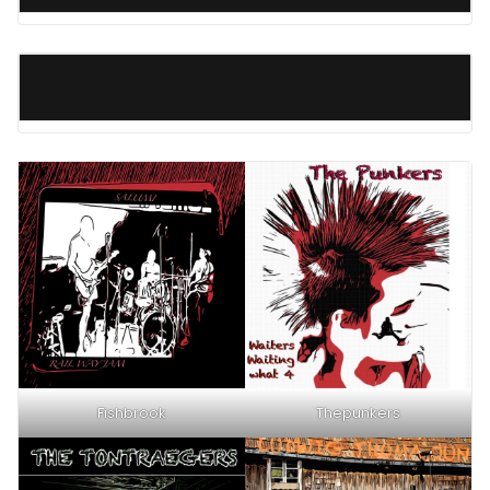
Fishbrook
Thepunkers