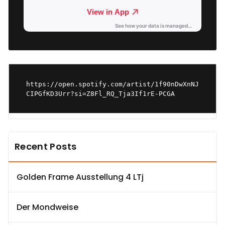
https://open.spotify.com/artist/1f90nDwXnNJ
CIPGfKD3Urr?si=Z8Fl_RQ_Tja3If1rE-PCGA
Recent Posts
Golden Frame Ausstellung 4 LTj
Der Mondweise