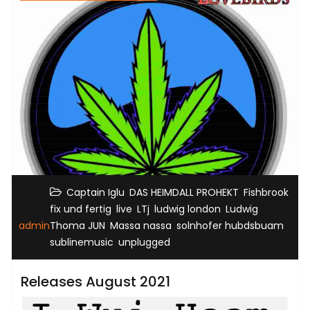
,
,
,
Captain Iglu
DAS HEIMDALL PROHEKT
Fishbrook
,
,
,
,
fix und fertig
live
LTj
ludwig london
Ludwig
,
,
,
admin
Thoma JUN
Massa nassa
solnhofer hubdsbuam
,
sublinemusic
unplugged
Releases August 2021