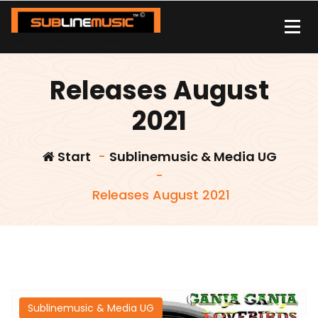
Zum
Inhalt
springen
| sound carrier | music | distribution |streaming |
Releases August
2021
Start
-
Sublinemusic & Media UG
-
Releases August 2021
Sublinemusic & Media UG