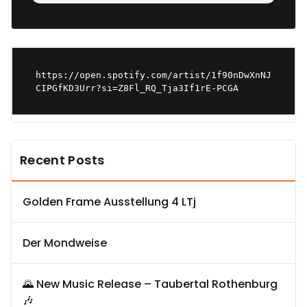
https://open.spotify.com/artist/1f90nDwXnNJ
CIPGfKD3Urr?si=Z8Fl_RQ_Tja3If1rE-PCGA
Recent Posts
Golden Frame Ausstellung 4 LTj
Der Mondweise
🌄 New Music Release – Taubertal Rothenburg
🎶