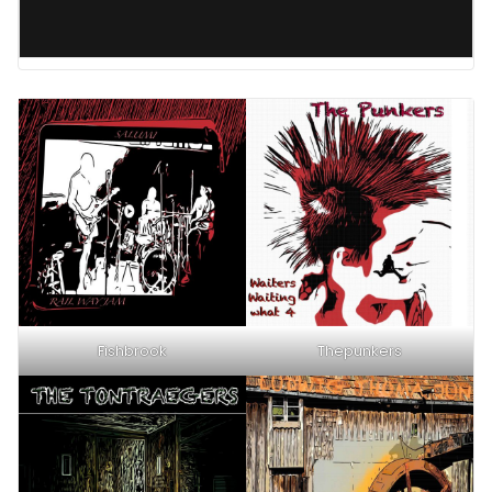
Fishbrook
Thepunkers