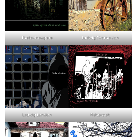
Thetontraegers
Ludwig Thoma Jun
Ludwig London
Fishbrook