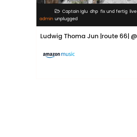
,
,
,
Captain Iglu
dhp
fix und fertig
live
admin
unplugged
Ludwig Thoma Jun |route 66| 