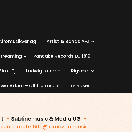
A
i
r
o
m
u
s
i
k
v
e
r
l
a
g
A
r
t
i
s
t
&
B
a
n
d
s
A
-
Z
s
t
r
e
a
m
i
n
g
P
a
n
c
a
k
e
R
e
c
o
r
d
s
L
C
1
8
1
9
E
i
n
s
L
T
j
L
u
d
w
i
g
L
o
n
d
o
n
R
i
g
s
m
a
l
w
i
a
A
d
a
m
–
a
f
f
f
r
ä
n
k
i
s
c
h
“
r
e
l
e
a
s
e
s
rt
-
Sublinemusic & Media UG
-
 Jun |route 66| @ amazon music