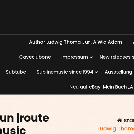
A
u
t
h
o
r
L
u
d
w
i
g
T
h
o
m
a
J
u
n
.
A
W
i
a
A
d
a
m
C
a
v
e
c
l
u
b
o
n
e
I
m
p
r
e
s
s
u
m
N
e
w
r
e
l
e
a
s
e
s
S
u
b
t
u
b
e
S
u
b
l
i
n
e
m
u
s
i
c
s
i
n
c
e
1
9
9
4
A
u
s
s
t
e
l
l
u
n
g
N
e
u
a
u
f
e
B
a
y
:
M
e
i
n
B
u
c
h
„
A
un |route
Sta
music
Ludwig Thoma