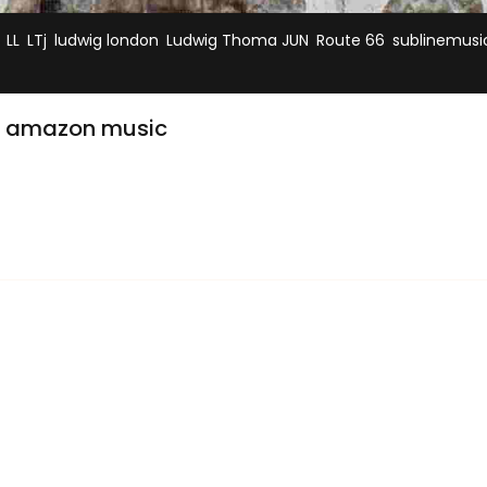
,
,
,
,
,
,
LL
LTj
ludwig london
Ludwig Thoma JUN
Route 66
sublinemusi
@ amazon music