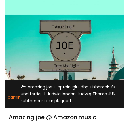
,
,
,
,
amazing joe
Captain Iglu
dhp
Fishbrook
fix
,
,
,
,
und fertig
LL
ludwig london
Ludwig Thoma JUN
admin
,
sublinemusic
unplugged
Amazing joe @ Amazon music