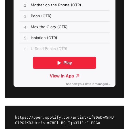
https://open.spotify.com/artist/1f90nDwXnNJ
CIPGfKD3Urr?si=Z8Fl_RQ_Tja3If1rE-PCGA