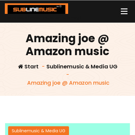
Zum
Inhalt
springen
| sound carrier | music | distribution |streaming |
Amazing joe @
Amazon music
Start
-
Sublinemusic & Media UG
-
Amazing joe @ Amazon music
Sublinemusic & Media UG