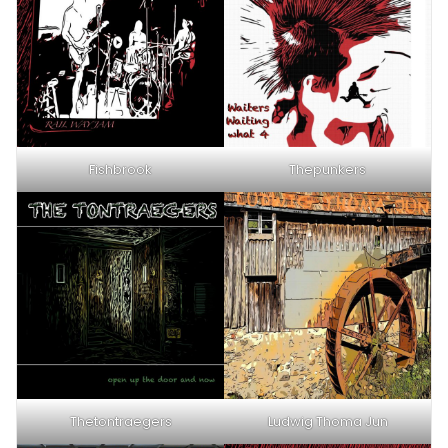
Fishbrook
Thepunkers
Thetontraegers
Ludwig Thoma Jun